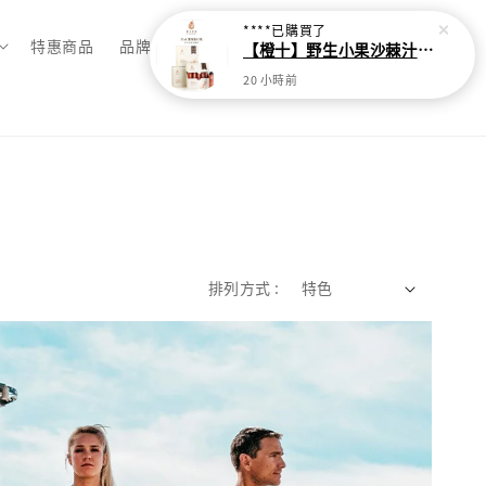
****
已購買了
特惠商品
品牌總覽
【橙十】野生小果沙棘汁-貼心隨身瓶【30ml*10瓶】
20 小時前
排列方式 :