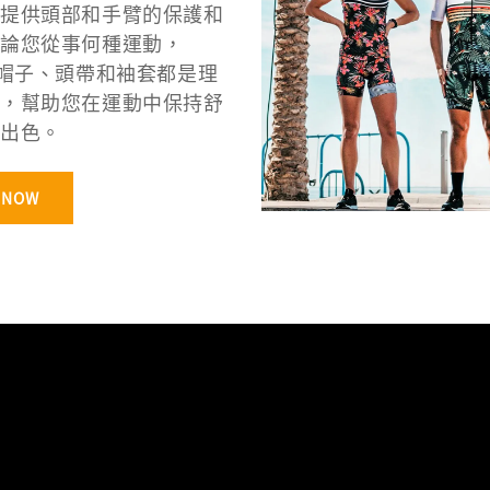
提供頭部和手臂的保護和
論您從事何種運動，
的帽子、頭帶和袖套都是理
，幫助您在運動中保持舒
出色。
 NOW