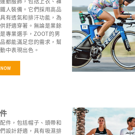
運動服飾，包括上衣、褲
鐵人裝備。它們採用高品
具有透氣和排汗功能，為
供舒適穿著。無論是業餘
是專業選手，ZOOT的男
品都能滿足您的需求，幫
動中表現出色。
 NOW
件
配件，包括帽子、頭帶和
們設計舒適，具有吸濕排