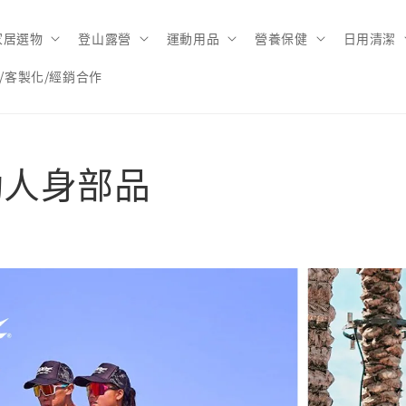
家居選物
登山露營
運動用品
營養保健
日用清潔
/客製化/經銷合作
動人身部品