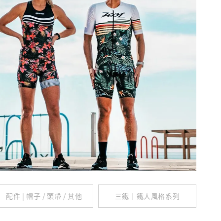
配件 | 帽子 / 頭帶 / 其他
三鐵｜鐵人風格系列