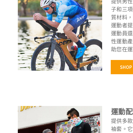
提供男性
子和三項
質材料，
運動者提
運動員還
性運動產
助您在運
SHOP
運動配
提供多款
袖套。它