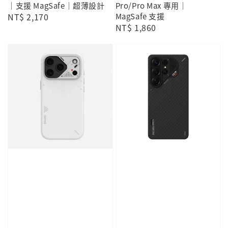
｜支援 MagSafe｜超薄設計
Pro/Pro Max 專用｜
Regular
NT$ 2,170
MagSafe 支援
Regular
NT$ 1,860
price
price