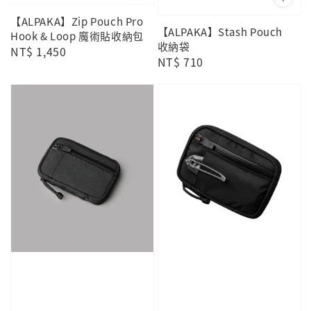
【ALPAKA】Zip Pouch Pro
【ALPAKA】Stash Pouch
Hook & Loop 魔術貼收納包
收納袋
Regular
NT$ 1,450
Regular
NT$ 710
price
price