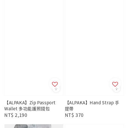
【ALPAKA】Hand Strap 手
【ALPAKA】Zip Passport
提帶
Wallet 多功能護照錢包
Regular
NT$ 370
Regular
NT$ 2,190
price
price