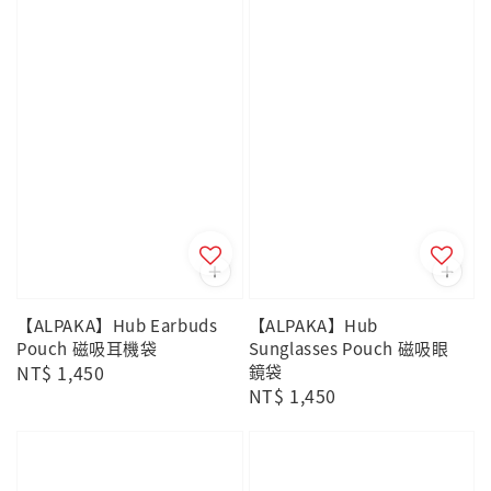
【ALPAKA】Hub Earbuds
【ALPAKA】Hub
Pouch 磁吸耳機袋
Sunglasses Pouch 磁吸眼
Regular
NT$ 1,450
鏡袋
Regular
NT$ 1,450
price
price