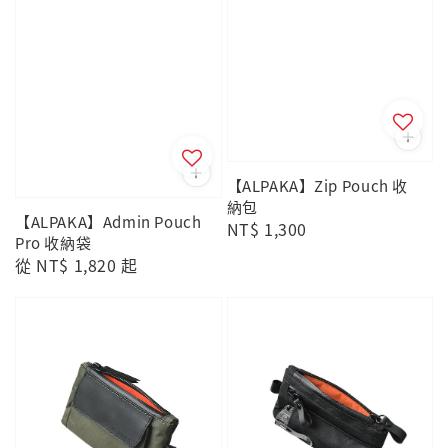
【ALPAKA】Zip Pouch 收
納包
【ALPAKA】Admin Pouch
Regular
NT$ 1,300
Pro 收納袋
price
Regular
從
NT$ 1,820
起
price