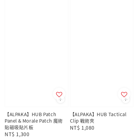
【ALPAKA】HUB Patch
【ALPAKA】HUB Tactical
Panel & Morale Patch 魔術
Clip 戰術夾
貼磁吸貼片板
Regular
NT$ 1,080
Regular
NT$ 1,300
price