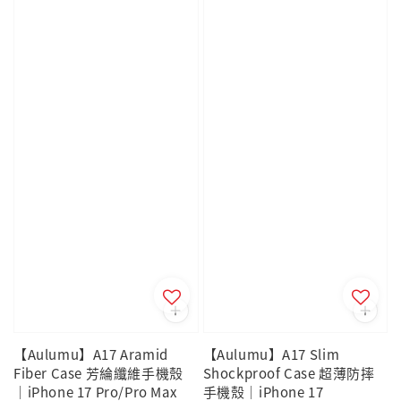
【Aulumu】A17 Aramid
【Aulumu】A17 Slim
Fiber Case 芳綸纖維手機殼
Shockproof Case 超薄防摔
｜iPhone 17 Pro/Pro Max
手機殼｜iPhone 17