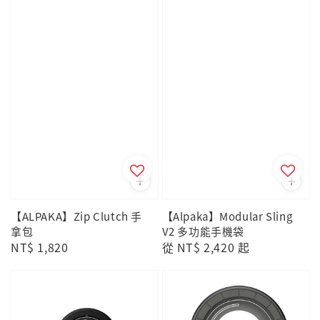
【ALPAKA】Zip Clutch 手
【Alpaka】Modular Sling
拿包
V2 多功能手機袋
Regular
NT$ 1,820
Regular
從
NT$ 2,420
起
price
price