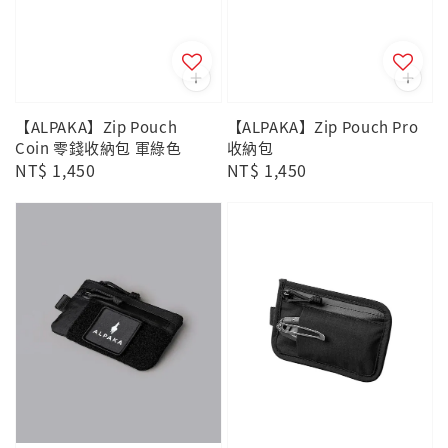
【ALPAKA】Zip Pouch
【ALPAKA】Zip Pouch Pro
Coin 零錢收納包 軍綠色
收納包
Regular
NT$ 1,450
Regular
NT$ 1,450
price
price