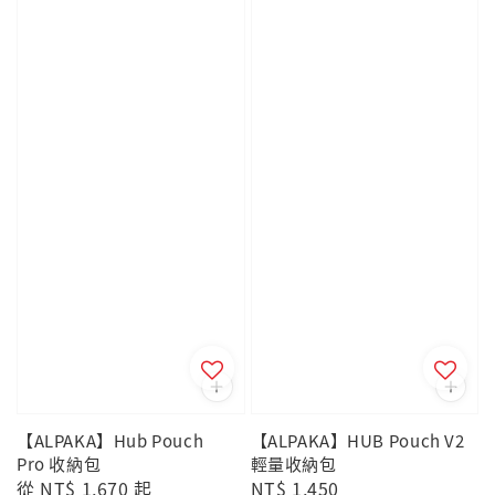
【ALPAKA】Hub Pouch
【ALPAKA】HUB Pouch V2
Pro 收納包
輕量收納包
Regular
從
NT$ 1,670
起
Regular
NT$ 1,450