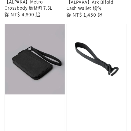
【ALPAKA】Metro
【ALPAKA】Ark Bifold
Crossbody 肩背包 7.5L
Cash Wallet 錢包
Regular
從
NT$ 4,800
起
Regular
從
NT$ 1,450
起
price
price