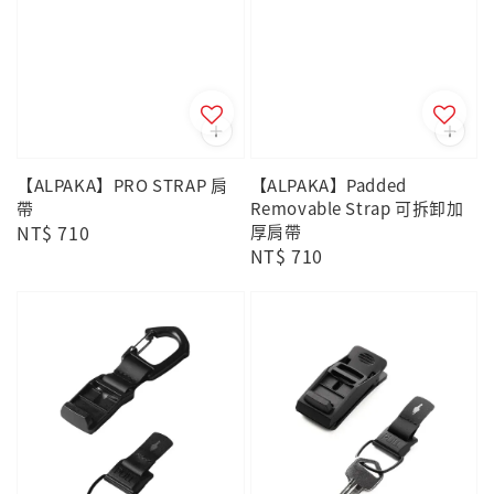
【ALPAKA】PRO STRAP 肩
【ALPAKA】Padded
帶
Removable Strap 可拆卸加
Regular
NT$ 710
厚肩帶
Regular
NT$ 710
price
price