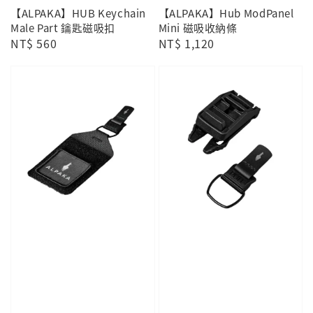
【ALPAKA】HUB Keychain
【ALPAKA】Hub ModPanel
Male Part 鑰匙磁吸扣
Mini 磁吸收納條
Regular
NT$ 560
Regular
NT$ 1,120
price
price