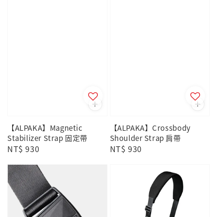
【ALPAKA】Magnetic
【ALPAKA】Crossbody
Stabilizer Strap 固定帶
Shoulder Strap 肩帶
Regular
NT$ 930
Regular
NT$ 930
price
price