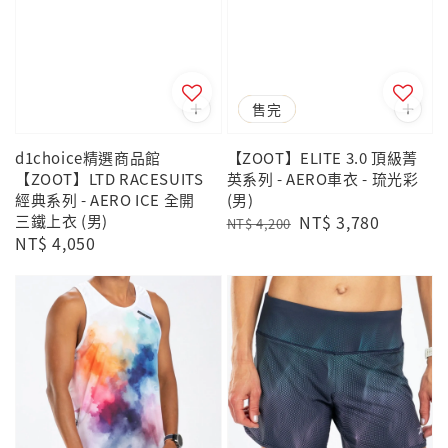
優惠
售完
d1choice精選商品館
【ZOOT】ELITE 3.0 頂級菁
【ZOOT】LTD RACESUITS
英系列 - AERO車衣 - 琉光彩
經典系列 - AERO ICE 全開
(男)
三鐵上衣 (男)
Regular
Sale
NT$ 3,780
NT$ 4,200
Regular
NT$ 4,050
price
price
price