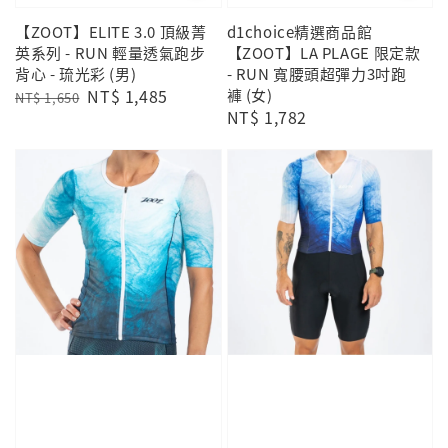
【ZOOT】ELITE 3.0 頂級菁
d1choice精選商品館
英系列 - RUN 輕量透氣跑步
【ZOOT】LA PLAGE 限定款
背心 - 琉光彩 (男)
- RUN 寬腰頭超彈力3吋跑
Regular
Sale
NT$ 1,485
褲 (女)
NT$ 1,650
Regular
NT$ 1,782
price
price
price