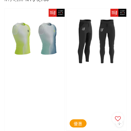
price
price
優惠