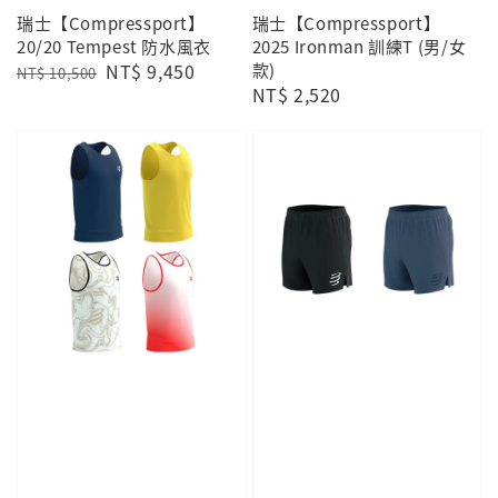
瑞士【Compressport】
瑞士【Compressport】
20/20 Tempest 防水風衣
2025 Ironman 訓練T (男/女
Regular
Sale
NT$ 9,450
款)
NT$ 10,500
Regular
NT$ 2,520
price
price
price