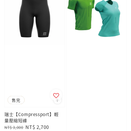
優惠
售完
瑞士【Compressport】輕
量壓縮短褲
Regular
Sale
NT$ 2,700
NT$ 3,000