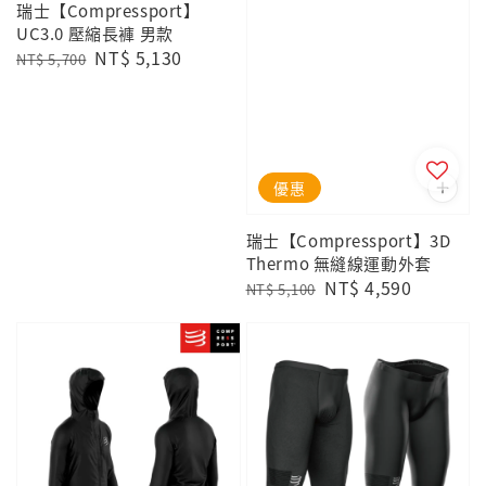
瑞士【Compressport】
UC3.0 壓縮長褲 男款
Regular
Sale
NT$ 5,130
NT$ 5,700
price
price
優惠
瑞士【Compressport】3D
Thermo 無縫線運動外套
Regular
Sale
NT$ 4,590
NT$ 5,100
price
price