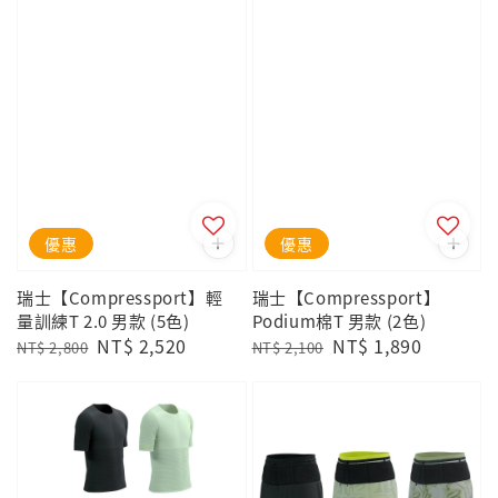
優惠
優惠
瑞士【Compressport】輕
瑞士【Compressport】
量訓練T 2.0 男款 (5色)
Podium棉T 男款 (2色)
Regular
Sale
NT$ 2,520
Regular
Sale
NT$ 1,890
NT$ 2,800
NT$ 2,100
price
price
price
price