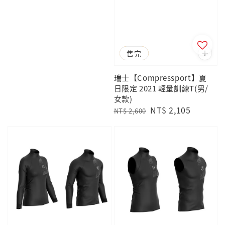
price
price
優惠
售完
瑞士【Compressport】夏
日限定 2021 輕量訓練T(男/
女款)
Regular
Sale
NT$ 2,105
NT$ 2,600
price
price