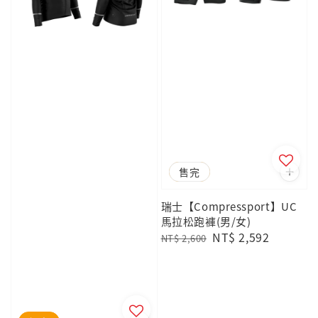
優惠
售完
瑞士【Compressport】UC
馬拉松跑褲(男/女)
Regular
Sale
NT$ 2,592
NT$ 2,600
price
price