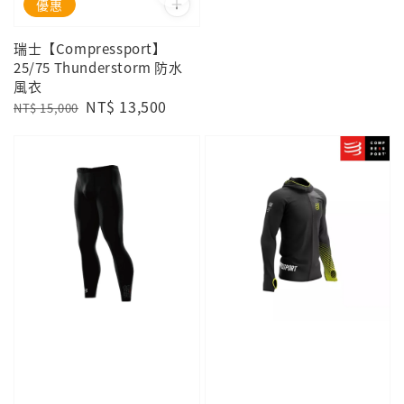
優惠
瑞士【Compressport】
25/75 Thunderstorm 防水
風衣
Regular
Sale
NT$ 13,500
NT$ 15,000
price
price