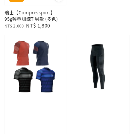
瑞士【Compressport】
95g輕量訓練T 男款 (多色)
Regular
Sale
NT$ 1,800
NT$ 2,000
price
price