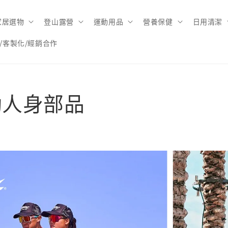
家居選物
登山露營
運動用品
營養保健
日用清潔
/客製化/經銷合作
動人身部品