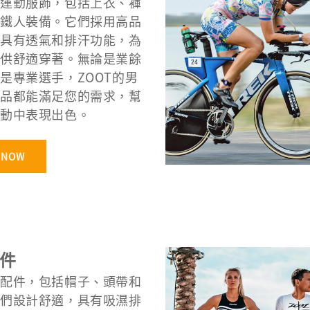
運動服飾，包括上衣、褲
鐵人裝備。它們採用高品
具有透氣和排汗功能，為
供舒適穿著。無論是業餘
是專業選手，ZOOT的男
品都能滿足您的需求，幫
動中表現出色。
 NOW
件
配件，包括帽子、頭帶和
們設計舒適，具有吸濕排