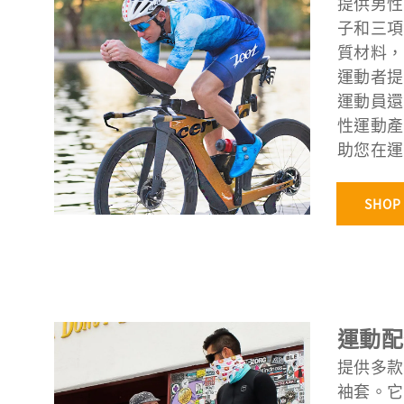
提供男性
子和三項
質材料，
運動者提
運動員還
性運動產
助您在運
SHOP
運動配
提供多款
袖套。它