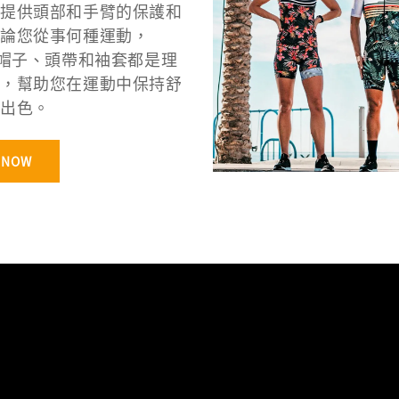
提供頭部和手臂的保護和
論您從事何種運動，
的帽子、頭帶和袖套都是理
，幫助您在運動中保持舒
出色。
 NOW