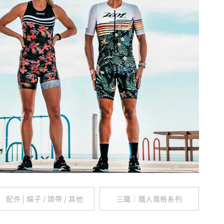
配件 | 帽子 / 頭帶 / 其他
三鐵｜鐵人風格系列