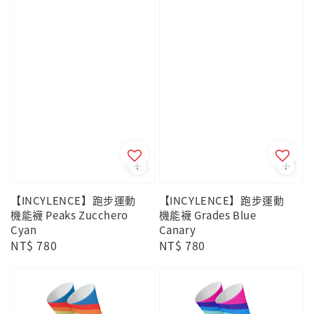
【INCYLENCE】跑步運動
【INCYLENCE】跑步運動
機能襪 Peaks Zucchero
機能襪 Grades Blue
Cyan
Canary
Regular
NT$ 780
Regular
NT$ 780
price
price