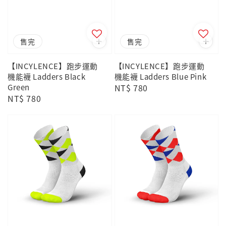
售完
售完
【INCYLENCE】跑步運動
【INCYLENCE】跑步運動
機能襪 Ladders Black
機能襪 Ladders Blue Pink
Green
Regular
NT$ 780
Regular
NT$ 780
price
price