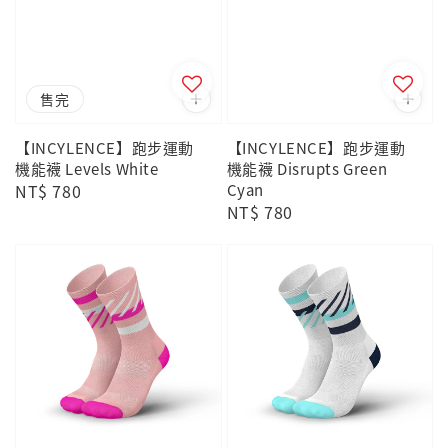
售完
【INCYLENCE】跑步運動
【INCYLENCE】跑步運動
機能襪 Levels White
機能襪 Disrupts Green
Regular
NT$ 780
Cyan
Regular
NT$ 780
price
price