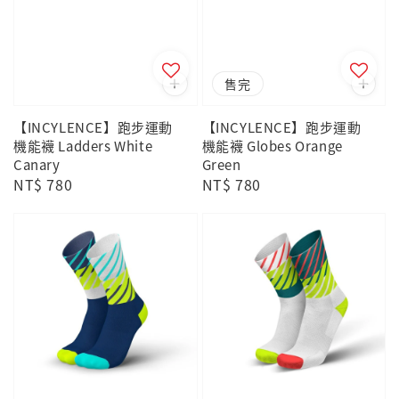
售完
【INCYLENCE】跑步運動
【INCYLENCE】跑步運動
機能襪 Ladders White
機能襪 Globes Orange
Canary
Green
Regular
NT$ 780
Regular
NT$ 780
price
price