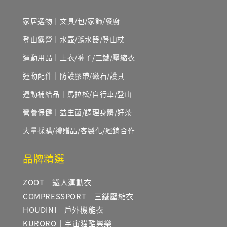
家居選物｜文具/包/家飾/餐廚
登山露營｜水壺/濾水器/登山杖
運動用品｜上衣/褲子/三鐵/壓縮衣
運動配件｜防護膠帶/磁石/護具
運動補給品｜馬拉松/自行車/登山
營養保健｜益生菌/調理身體/好茶
大量採購/禮贈品/客製化/經銷合作
品牌精選
ZOOT｜鐵人運動衣
COMPRESSPORT｜三鐵壓縮衣
HOUDINI｜戶外機能衣
KURORO｜宇宙貓酷樂樂