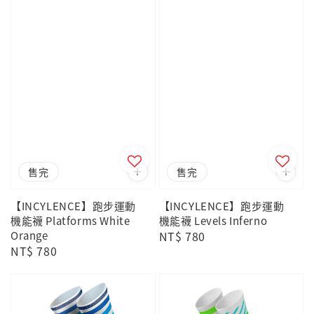
售完
售完
【INCYLENCE】跑步運動
【INCYLENCE】跑步運動
機能襪 Platforms White
機能襪 Levels Inferno
Orange
Regular
NT$ 780
Regular
NT$ 780
price
price