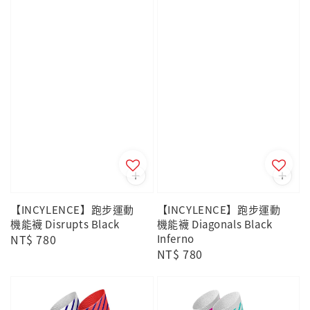
【INCYLENCE】跑步運動
【INCYLENCE】跑步運動
機能襪 Disrupts Black
機能襪 Diagonals Black
Regular
NT$ 780
Inferno
Regular
NT$ 780
price
price