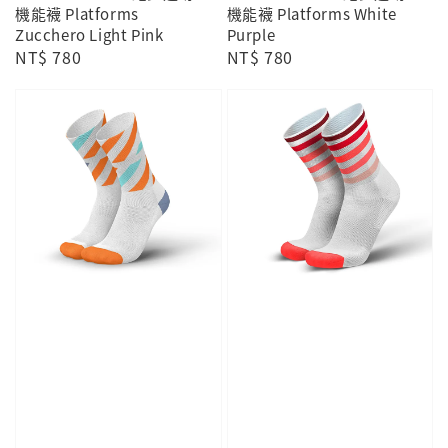
機能襪 Platforms
機能襪 Platforms White
Zucchero Light Pink
Purple
Regular
NT$ 780
Regular
NT$ 780
price
price