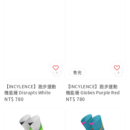
售完
【INCYLENCE】跑步運動
【INCYLENCE】跑步運動
機能襪 Disrupts White
機能襪 Globes Purple Red
Regular
NT$ 780
Regular
NT$ 780
price
price