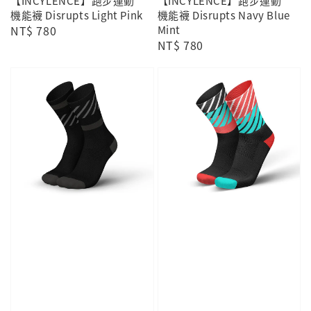
【INCYLENCE】跑步運動
【INCYLENCE】跑步運動
機能襪 Disrupts Light Pink
機能襪 Disrupts Navy Blue
Regular
NT$ 780
Mint
Regular
NT$ 780
price
price