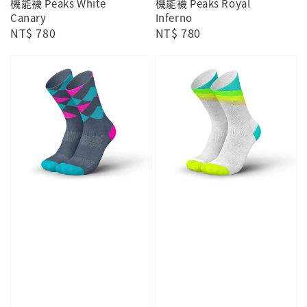
機能襪 Peaks White
機能襪 Peaks Royal
Canary
Inferno
Regular
NT$ 780
Regular
NT$ 780
price
price