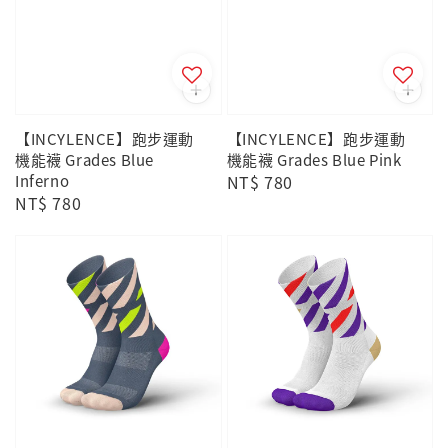
【INCYLENCE】跑步運動
【INCYLENCE】跑步運動
機能襪 Grades Blue
機能襪 Grades Blue Pink
Inferno
Regular
NT$ 780
Regular
NT$ 780
price
price