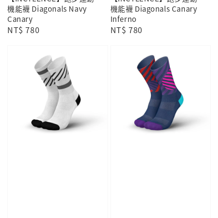
機能襪 Diagonals Navy
機能襪 Diagonals Canary
Canary
Inferno
Regular
NT$ 780
Regular
NT$ 780
price
price