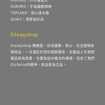
KURORO｜宇宙貓酷樂樂
TOPLAND｜登山濾水器
QUALY｜居家設計品
D1easyshop
D1easyshop 精選館，包含運動、登山、生活選物各
類商品，一次滿足於您的挑剔需求，在選品上也是把
關品質為首要，次要為設計概念的傳達，包含了我們
d1choice的精神，商品皆為正品。