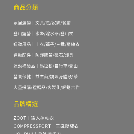
商品分類
家居選物｜文具/包/家飾/餐廚
登山露營｜水壺/濾水器/登山杖
運動用品｜上衣/褲子/三鐵/壓縮衣
運動配件｜防護膠帶/磁石/護具
運動補給品｜馬拉松/自行車/登山
營養保健｜益生菌/調理身體/好茶
大量採購/禮贈品/客製化/經銷合作
品牌精選
ZOOT｜鐵人運動衣
COMPRESSPORT｜三鐵壓縮衣
HOUDINI｜戶外機能衣