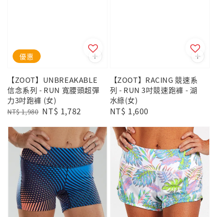
優惠
【ZOOT】UNBREAKABLE
【ZOOT】RACING 競速系
信念系列 - RUN 寬腰頭超彈
列 - RUN 3吋競速跑褲 - 湖
力3吋跑褲 (女)
水綠(女)
Regular
Sale
NT$ 1,782
Regular
NT$ 1,600
NT$ 1,980
price
price
price