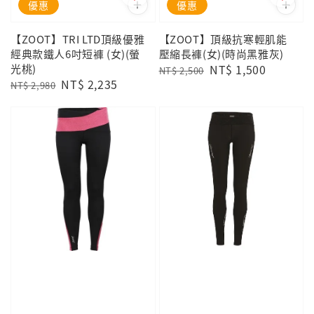
優惠
優惠
【ZOOT】TRI LTD頂級優雅
【ZOOT】頂級抗寒輕肌能
經典款鐵人6吋短褲 (女)(螢
壓縮長褲(女)(時尚黑雅灰)
光桃)
Regular
Sale
NT$ 1,500
NT$ 2,500
Regular
Sale
NT$ 2,235
price
price
NT$ 2,980
price
price