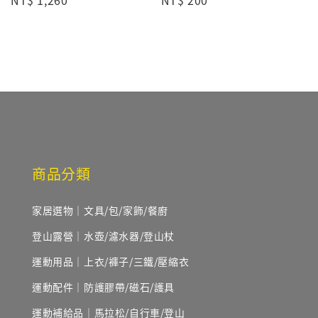
Regular
NT$ 1,260
Regular
NT$ 200
price
price
商品分類
家居選物｜文具/包/家飾/餐廚
登山露營｜水壺/濾水器/登山杖
運動用品｜上衣/褲子/三鐵/壓縮衣
運動配件｜防護膠帶/磁石/護具
運動補給品｜馬拉松/自行車/登山