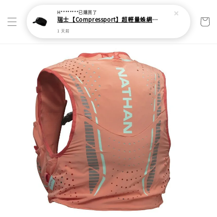
H********
已購買了
瑞士【Compressport】超輕量蛛網頭帶
1 天前