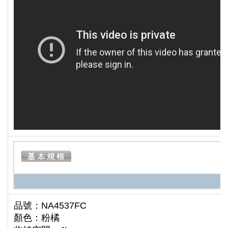
品號：NA4537FC
顏色：粉橘