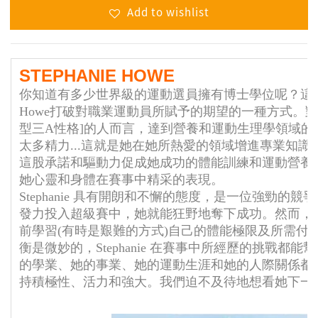
Add to wishlist
STEPHANIE HOWE
你知道有多少世界級的運動選員擁有博士學位呢？這就是St
Howe打破對職業運動員所賦予的期望的一種方式。對
型三A性格]的人而言，達到營養和運動生理學領域的
太多精力...這就是她在她所熱愛的領域增進專業知識
這股承諾和驅動力促成她成功的體能訓練和運動營養
她心靈和身體在賽事中精采的表現。
Stephanie 具有開朗和不懈的態度，是一位強勁的
發力投入超級賽中，她就能狂野地奪下成功。然而，
前學習(有時是艱難的方式)自己的體能極限及所需付
衡是微妙的，
Stephanie 在賽事中所經歷的挑戰都
的學業
、
她的事業
、
她的運動生涯和她的人際關係都
持積極性
、
活力和強大。我們迫不及待地想看她下一