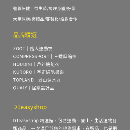
營養保健｜益生菌/調理身體/好茶
大量採購/禮贈品/客製化/經銷合作
品牌精選
ZOOT｜鐵人運動衣
COMPRESSPORT｜三鐵壓縮衣
HOUDINI｜戶外機能衣
KURORO｜宇宙貓酷樂樂
TOPLAND｜登山濾水器
QUALY｜居家設計品
D1easyshop
D1easyshop 精選館，包含運動、登山、生活選物各
類商品，一次滿足於您的挑剔需求，在選品上也是把