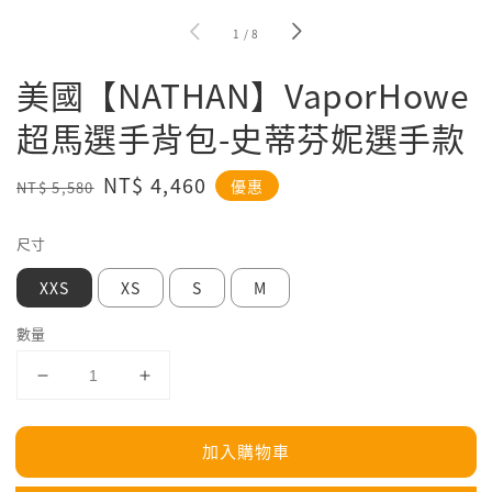
1
/
8
美國【NATHAN】VaporHowe
超馬選手背包-史蒂芬妮選手款
Regular
Sale
NT$ 4,460
優惠
NT$ 5,580
price
price
尺寸
XXS
XS
S
M
數量
加入購物車