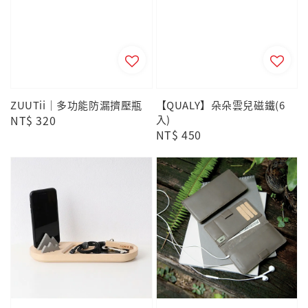
ZUUTii｜多功能防漏擠壓瓶
【QUALY】朵朵雲兒磁鐵(6
Regular
NT$ 320
入)
Regular
NT$ 450
price
price