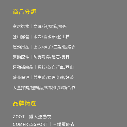
商品分類
家居選物｜文具/包/家飾/餐廚
登山露營｜水壺/濾水器/登山杖
運動用品｜上衣/褲子/三鐵/壓縮衣
運動配件｜防護膠帶/磁石/護具
運動補給品｜馬拉松/自行車/登山
營養保健｜益生菌/調理身體/好茶
大量採購/禮贈品/客製化/經銷合作
品牌精選
ZOOT｜鐵人運動衣
COMPRESSPORT｜三鐵壓縮衣