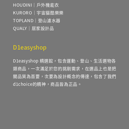
HOUDINI｜戶外機能衣
KURORO｜宇宙貓酷樂樂
TOPLAND｜登山濾水器
QUALY｜居家設計品
D1easyshop
D1easyshop 精選館，包含運動、登山、生活選物各
類商品，一次滿足於您的挑剔需求，在選品上也是把
關品質為首要，次要為設計概念的傳達，包含了我們
d1choice的精神，商品皆為正品。