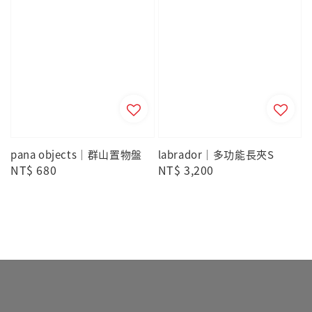
pana objects｜群山置物盤
labrador｜多功能長夾S
Regular
NT$ 680
Regular
NT$ 3,200
price
price