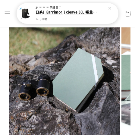
Z*********
已購買了
日系[ Karrimor ] cleave 30L 輕量野跑健走包
14 小時前