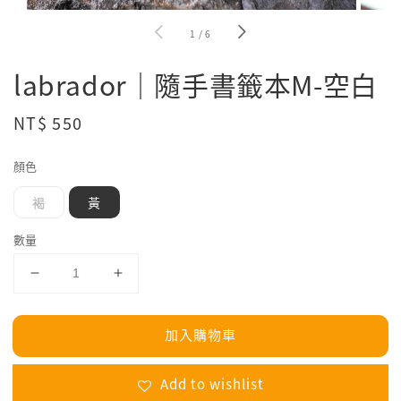
1
/
6
labrador｜隨手書籤本M-空白
Regular
NT$ 550
price
顏色
褐
黃
數量
加入購物車
Add to wishlist