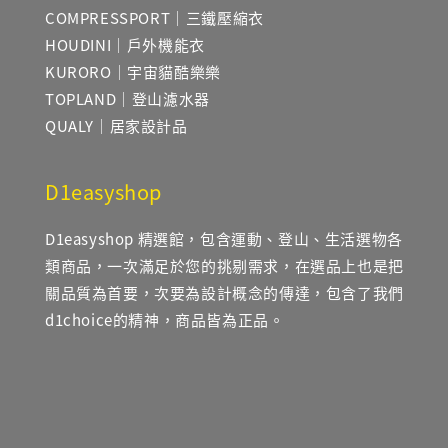
COMPRESSPORT｜三鐵壓縮衣
HOUDINI｜戶外機能衣
KURORO｜宇宙貓酷樂樂
TOPLAND｜登山濾水器
QUALY｜居家設計品
D1easyshop
D1easyshop 精選館，包含運動、登山、生活選物各
類商品，一次滿足於您的挑剔需求，在選品上也是把
關品質為首要，次要為設計概念的傳達，包含了我們
d1choice的精神，商品皆為正品。