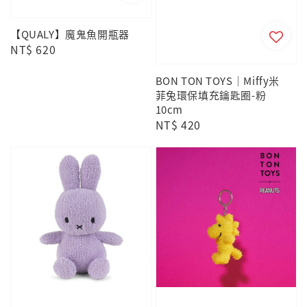
【QUALY】魔鬼魚開瓶器
Regular
NT$ 620
price
BON TON TOYS｜Miffy米
菲兔環保填充鑰匙圈-粉
10cm
Regular
NT$ 420
price