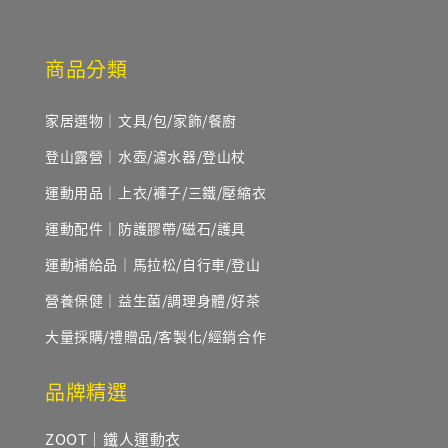
商品分類
家居選物｜文具/包/家飾/餐廚
登山露營｜水壺/濾水器/登山杖
運動用品｜上衣/褲子/三鐵/壓縮衣
運動配件｜防護膠帶/磁石/護具
運動補給品｜馬拉松/自行車/登山
營養保健｜益生菌/調理身體/好茶
大量採購/禮贈品/客製化/經銷合作
品牌精選
ZOOT｜鐵人運動衣