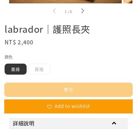
1
/
6
labrador｜護照長夾
Regular
NT$ 2,400
售完
price
顏色
墨綠
黃褐
售完
Add to wishlist
詳細說明