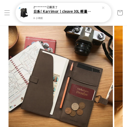
Z*********
已購買了
日系[ Karrimor ] cleave 30L 輕量野跑健走包
8 小時前