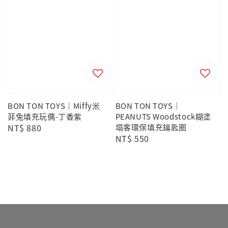
BON TON TOYS｜Miffy米
BON TON TOYS｜
菲兔填充玩偶-丁香紫
PEANUTS Woodstock糊塗
Regular
NT$ 880
塌客環保填充鑰匙圈
Regular
NT$ 550
price
price