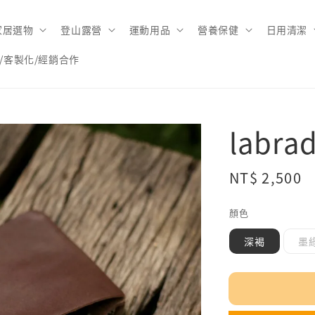
家居選物
登山露營
運動用品
營養保健
日用清潔
/客製化/經銷合作
labr
Regular
NT$ 2,500
price
顏色
深褐
墨