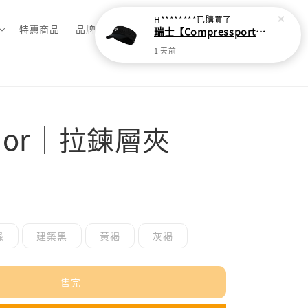
H********
已購買了
特惠商品
品牌總覽
瑞士【Compressport】超輕量蛛網頭帶
1 天前
ador｜拉鍊層夾
售完
綠
建築黑
黃褐
灰褐
售完