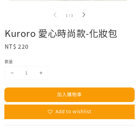
1
/
3
Kuroro 愛心時尚款-化妝包
Regular
NT$ 220
price
數量
加入購物車
Add to wishlist