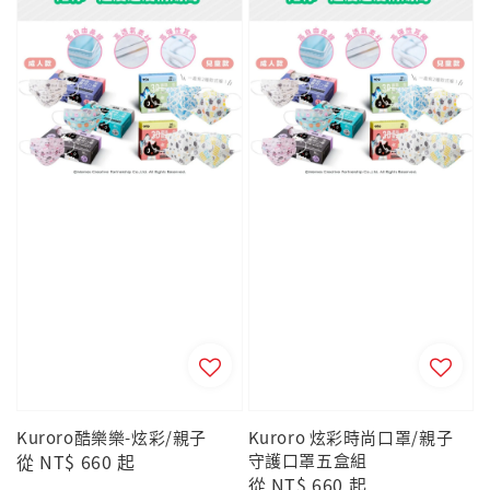
Kuroro酷樂樂-炫彩/親子
Kuroro 炫彩時尚口罩/親子
Regular
從
NT$ 660
起
守護口罩五盒組
Regular
從
NT$ 660
起
price