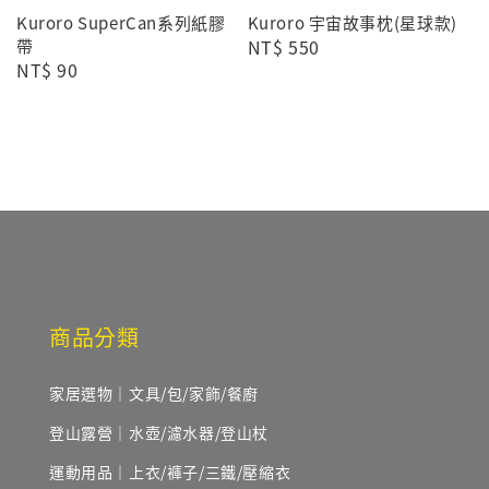
Kuroro SuperCan系列紙膠
Kuroro 宇宙故事枕(星球款)
帶
Regular
NT$ 550
Regular
NT$ 90
price
price
商品分類
家居選物｜文具/包/家飾/餐廚
登山露營｜水壺/濾水器/登山杖
運動用品｜上衣/褲子/三鐵/壓縮衣