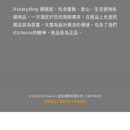
D1easyshop 精選館，包含運動、登山、生活選物各
類商品，一次滿足於您的挑剔需求，在選品上也是把
關品質為首要，次要為設計概念的傳達，包含了我們
d1choice的精神，商品皆為正品。
© 2026 D1Choice | 嘉宜國際有限公司 | 54875649
服務條款
|
隱私政策
|
退款政策