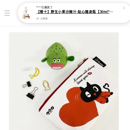
****
已購買了
【橙十】野生小果沙棘汁-貼心隨身瓶【30ml*10瓶】
19 小時前