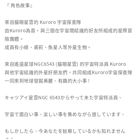
『 角色故事』
來自貓眼星雲的 Kuroro 宇宙探查隊
由Kuroro為首，與三個在宇宙間結識的好友所組成的星際冒
險團體。
成員有小綠、裘莉、魚星人等外星生物。
來自遙遠星球NGC6543 (貓眼星雲) 的宇宙特派員 Kuroro
與他宇宙結識的外星好朋友們，共同組成Kuroro宇宙探查隊
一同來到地球發掘美麗、有趣的大小事 !
キャツアイ星雲NGC 6543からやって来た宇宙特派員、
宇宙で面白い事、楽しい事を集めながら旅しています、
もしかしたら、今あなたを観察しているかも知れません