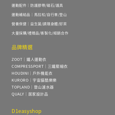
運動配件｜防護膠帶/磁石/護具
運動補給品｜馬拉松/自行車/登山
營養保健｜益生菌/調理身體/好茶
大量採購/禮贈品/客製化/經銷合作
品牌精選
ZOOT｜鐵人運動衣
COMPRESSPORT｜三鐵壓縮衣
HOUDINI｜戶外機能衣
KURORO｜宇宙貓酷樂樂
TOPLAND｜登山濾水器
QUALY｜居家設計品
D1easyshop