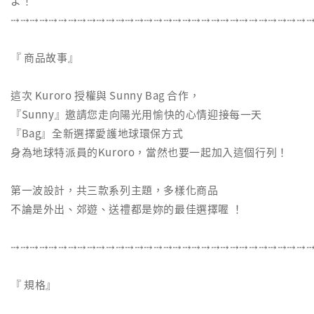
よ！
⤏⤏⤏⤏⤏⤏⤏⤏⤏⤏⤏⤏⤏⤏⤏⤏⤏⤏⤏⤏⤏⤏⤏⤏⤏⤏⤏⤏⤏⤏⤏
『 商品故事』
這次 Kuroro 授權與 Sunny Bag 合作，
『Sunny』邀請您走向陽光用愉快的心情迎接每一天
『Bag』全新選擇愛護地球環保方式
身為地球特派員的Kuroro，當然也要一起加入這個行列！
第一波設計，共三款系列主題，多樣化商品
不論是外出、郊遊、送禮都是妳的最佳選擇喔 ！
⤏⤏⤏⤏⤏⤏⤏⤏⤏⤏⤏⤏⤏⤏⤏⤏⤏⤏⤏⤏⤏⤏⤏⤏⤏⤏⤏⤏⤏⤏⤏
『 規格』