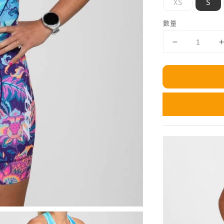
XS
S
數量