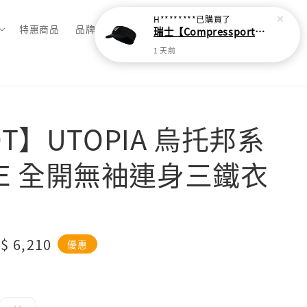
H********
已購買了
特惠商品
品牌總覽
瑞士【Compressport】超輕量蛛網頭帶
1 天前
T】UTOPIA 烏托邦系
ICE 全開無袖連身三鐵衣
le
$ 6,210
優惠
ice