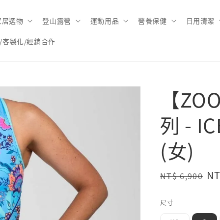
家居選物
登山露營
運動用品
營養保健
日用清潔
/客製化/經銷合作
【ZOO
列 - 
(女)
Regular
Sa
NT
NT$ 6,900
price
pr
尺寸