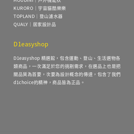
KURORO｜宇宙貓酷樂樂
TOPLAND｜登山濾水器
QUALY｜居家設計品
D1easyshop
D1easyshop 精選館，包含運動、登山、生活選物各
類商品，一次滿足於您的挑剔需求，在選品上也是把
關品質為首要，次要為設計概念的傳達，包含了我們
d1choice的精神，商品皆為正品。