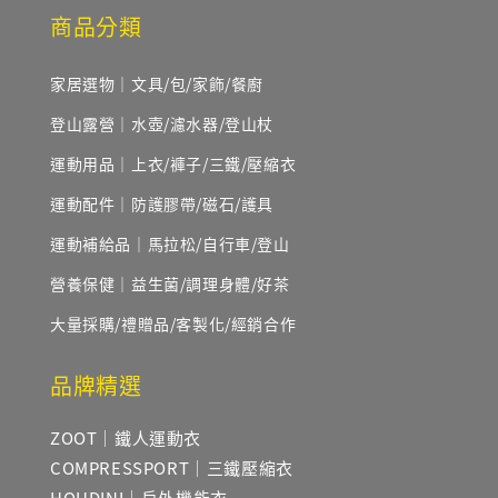
商品分類
家居選物｜文具/包/家飾/餐廚
登山露營｜水壺/濾水器/登山杖
運動用品｜上衣/褲子/三鐵/壓縮衣
運動配件｜防護膠帶/磁石/護具
運動補給品｜馬拉松/自行車/登山
營養保健｜益生菌/調理身體/好茶
大量採購/禮贈品/客製化/經銷合作
品牌精選
ZOOT｜鐵人運動衣
COMPRESSPORT｜三鐵壓縮衣
HOUDINI｜戶外機能衣