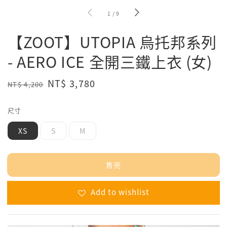
1
/
9
【ZOOT】UTOPIA 烏托邦系列
- AERO ICE 全開三鐵上衣 (女)
Regular
Sale
NT$ 3,780
NT$ 4,200
售完
price
price
尺寸
XS
S
M
售完
Add to wishlist