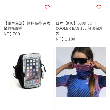
【風車生活】無彈布帶 束腹
日本【KIU】600D SOFT
帶與托腹帶
COOLER BAG 15L 保溫保冷
Regular
NT$ 700
袋
Regular
NT$ 1,100
price
price