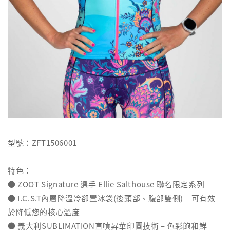
型號：ZFT1506001
特色：
● ZOOT Signature 選手 Ellie Salthouse 聯名限定系列
● I.C.S.T內層降溫冷卻置冰袋(後頸部、腹部雙側) – 可有效
於降低您的核心溫度
● 義大利SUBLIMATION直噴昇華印圖技術 – 色彩飽和鮮