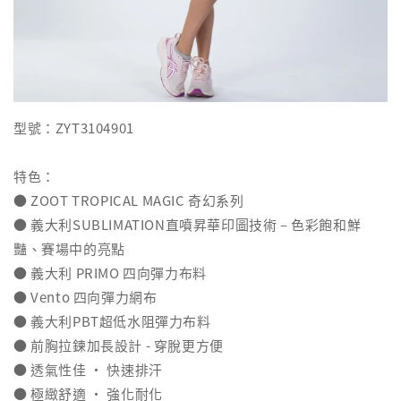
型號：ZYT3104901
特色：
● ZOOT TROPICAL MAGIC 奇幻系列
● 義大利SUBLIMATION直噴昇華印圖技術 – 色彩飽和鮮
豔、賽場中的亮點
● 義大利 PRIMO 四向彈力布料
● Vento 四向彈力網布
● 義大利PBT超低水阻彈力布料
● 前胸拉鍊加長設計 - 穿脫更方便
● 透氣性佳 ‧ 快速排汗
● 極緻舒適 ‧ 強化耐化