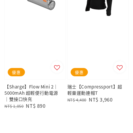
優惠
優惠
【Sharge】Flow Mini 2｜
瑞士【Compressport】超
5000mAh 超輕便行動電源
輕量運動連帽T
｜雙接口快充
Regular
Sale
NT$ 3,960
NT$ 4,400
Regular
Sale
NT$ 890
price
price
NT$ 1,050
price
price