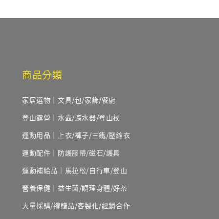
商品分類
家居選物｜文具/包/家飾/餐廚
登山露營｜水壺/濾水器/登山杖
運動用品｜上衣/褲子/三鐵/壓縮衣
運動配件｜防護膠帶/磁石/護具
運動補給品｜馬拉松/自行車/登山
營養保健｜益生菌/調理身體/好茶
大量採購/禮贈品/客製化/經銷合作