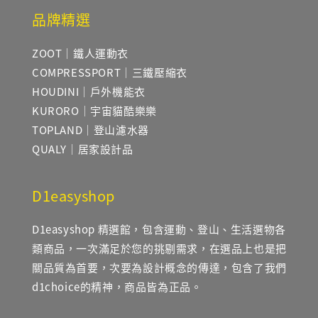
品牌精選
ZOOT｜鐵人運動衣
COMPRESSPORT｜三鐵壓縮衣
HOUDINI｜戶外機能衣
KURORO｜宇宙貓酷樂樂
TOPLAND｜登山濾水器
QUALY｜居家設計品
D1easyshop
D1easyshop 精選館，包含運動、登山、生活選物各
類商品，一次滿足於您的挑剔需求，在選品上也是把
關品質為首要，次要為設計概念的傳達，包含了我們
d1choice的精神，商品皆為正品。