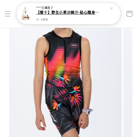
****
已購買了
【橙十】野生小果沙棘汁-貼心隨身瓶【30ml*10瓶】
19 小時前