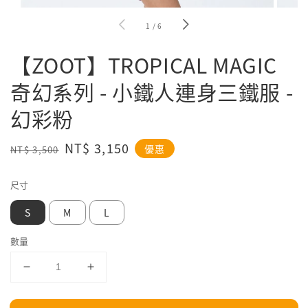
1
/
6
【ZOOT】TROPICAL MAGIC
奇幻系列 - 小鐵人連身三鐵服 -
幻彩粉
Regular
Sale
NT$ 3,150
優惠
NT$ 3,500
price
price
尺寸
S
M
L
數量