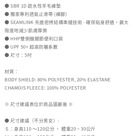
● SBR 1D 疏水性羊毛褲墊
● 獨家專利透氣止滑帶 (褲腳)
● SEAMLINK 先進密拷結構車縫技術 - 確保貼身舒適，最大
限度地減少肌膚摩擦
● HHP雙側髖關節便利口袋
● UPF 50+ 超高防曬系數
● 尺寸：5吋
材質：
BODY SHIELD: 80% POLYESTER, 20% ELASTANE
CHAMOIS FLEECE: 100% POLYESTER
※ 尺寸建議表位於商品圖最後 ※
● 尺寸建議（不分男女）:
Ｓ：身高110 ～120公分 ‧ 體重20 ~ 30公斤