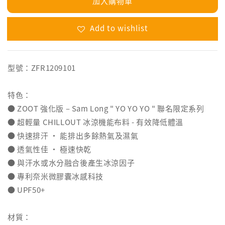
加入購物車
Add to wishlist
型號：ZFR1209101
特色：
● ZOOT 強化版 – Sam Long " YO YO YO " 聯名限定系列
● 超輕量 CHILLOUT 冰涼機能布料 - 有效降低體溫
● 快速排汗 ‧ 能排出多餘熱氣及濕氣
● 透氣性佳 ‧ 極速快乾
● 與汗水或水分融合後產生冰涼因子
● 專利奈米微膠囊冰感科技
● UPF50+
材質：