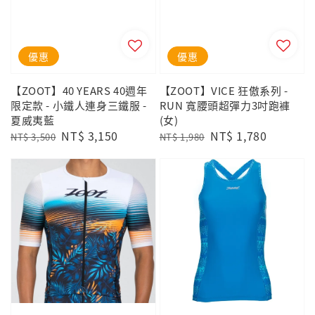
優惠
優惠
【ZOOT】40 YEARS 40週年
【ZOOT】VICE 狂傲系列 -
限定款 - 小鐵人連身三鐵服 -
RUN 寬腰頭超彈力3吋跑褲
夏威夷藍
(女)
Regular
Sale
NT$ 3,150
Regular
Sale
NT$ 1,780
NT$ 3,500
NT$ 1,980
price
price
price
price