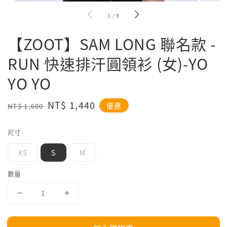
1
/
8
【ZOOT】SAM LONG 聯名款 -
RUN 快速排汗圓領衫 (女)-YO
YO YO
Regular
Sale
NT$ 1,440
優惠
NT$ 1,600
price
price
尺寸
XS
S
M
數量