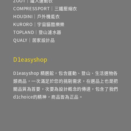
ZOOT｜鐵人運動衣
COMPRESSPORT｜三鐵壓縮衣
HOUDINI｜戶外機能衣
KURORO｜宇宙貓酷樂樂
TOPLAND｜登山濾水器
QUALY｜居家設計品
D1easyshop
D1easyshop 精選館，包含運動、登山、生活選物各
類商品，一次滿足於您的挑剔需求，在選品上也是把
關品質為首要，次要為設計概念的傳達，包含了我們
d1choice的精神，商品皆為正品。