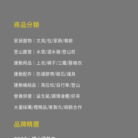
商品分類
家居選物｜文具/包/家飾/餐廚
登山露營｜水壺/濾水器/登山杖
運動用品｜上衣/褲子/三鐵/壓縮衣
運動配件｜防護膠帶/磁石/護具
運動補給品｜馬拉松/自行車/登山
營養保健｜益生菌/調理身體/好茶
大量採購/禮贈品/客製化/經銷合作
品牌精選