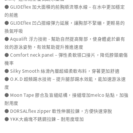
● GLIDEflex 加大面積的前胸順流導水線 – 在水中更加穩定
的前進
● GLIDEflex 凹凸摺線彈力延展，讓胸部不緊繃，更輕易的
換氣呼吸
● Aqualift 浮力技術 - 幫助自然提高臀部，使身體處於最有
效的游泳姿勢，有效幫助提升推進速度
● Comfort neck panel – 彈性柔軟領口接片，降低脖頸磨傷
機率
● Silky Smooth 絲滑內層超細柔軟布料，穿著更加舒適
● O.K.D 超頻踢水技術 – 提升腿部踢水效能，能加速游泳速
度
● Moon Tape 膠合及盲縫結構，接縫增加melco 貼點，加強
耐用度
● DORSALflex zipper 軟性伸展拉鍊，方便快速穿脫
● YKK大齒塊不銹鋼拉鍊 – 耐用度增加