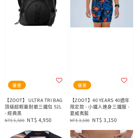
優惠
優惠
【ZOOT】 ULTRA TRI BAG
【ZOOT】40 YEARS 40週年
頂級超輕量耐磨三鐵包 52L
限定款 - 小鐵人連身三鐵服 -
- 經典黑
夏威夷藍
Regular
Sale
NT$ 4,950
Regular
Sale
NT$ 3,150
NT$ 5,500
NT$ 3,500
price
price
price
price