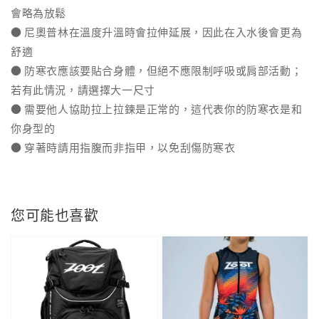
會略為放鬆
● 尼奧普林在溫度升溫時會拉伸延展，因此在入水後會更為
舒適
● 防寒衣應該要貼合身體，但絕不應限制呼吸或肩部活動；
若有此情況，請選擇大一尺寸
● 需要他人協助拉上拉鍊是正常的，這代表你的防寒衣是和
你身型的
● 穿著時請用指腹而非指甲，以免刮傷防寒衣
您可能也喜歡