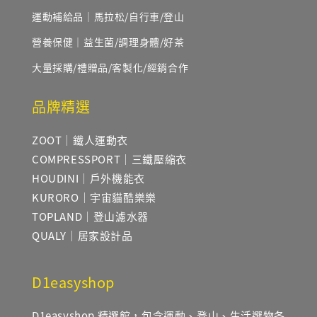
運動補給品｜馬拉松/自行車/登山
營養保健｜益生菌/調理身體/好茶
大量採購/禮贈品/客製化/經銷合作
品牌精選
ZOOT｜鐵人運動衣
COMPRESSPORT｜三鐵壓縮衣
HOUDINI｜戶外機能衣
KURORO｜宇宙貓酷樂樂
TOPLAND｜登山濾水器
QUALY｜居家設計品
D1easyshop
D1easyshop 精選館，包含運動、登山、生活選物各