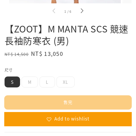
1
/
6
【ZOOT】M MANTA SCS 競速
長袖防寒衣 (男)
Regular
Sale
NT$ 13,050
NT$ 14,500
售完
price
price
尺寸
S
M
L
XL
售完
Add to wishlist