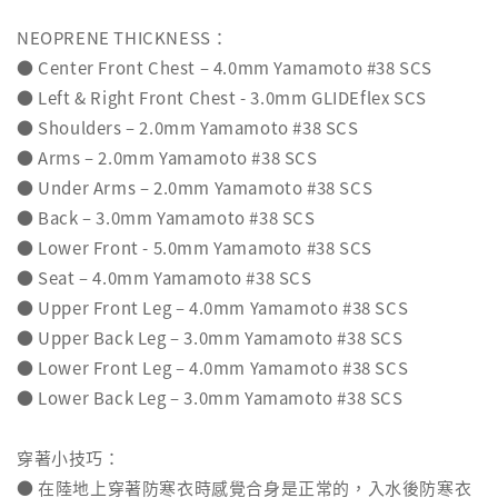
NEOPRENE THICKNESS：
● Center Front Chest – 4.0mm Yamamoto #38 SCS
● Left & Right Front Chest - 3.0mm GLIDEflex SCS
● Shoulders – 2.0mm Yamamoto #38 SCS
● Arms – 2.0mm Yamamoto #38 SCS
● Under Arms – 2.0mm Yamamoto #38 SCS
● Back – 3.0mm Yamamoto #38 SCS
● Lower Front - 5.0mm Yamamoto #38 SCS
● Seat – 4.0mm Yamamoto #38 SCS
● Upper Front Leg – 4.0mm Yamamoto #38 SCS
● Upper Back Leg – 3.0mm Yamamoto #38 SCS
● Lower Front Leg – 4.0mm Yamamoto #38 SCS
● Lower Back Leg – 3.0mm Yamamoto #38 SCS
穿著小技巧：
● 在陸地上穿著防寒衣時感覺合身是正常的，入水後防寒衣