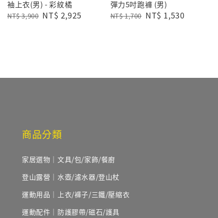
袖上衣(男) - 彩紋橘
彈力5吋跑褲 (男)
Regular
Sale
NT$ 2,925
Regular
Sale
NT$ 1,530
NT$ 3,900
NT$ 1,700
price
price
price
price
商品分類
家居選物｜文具/包/家飾/餐廚
登山露營｜水壺/濾水器/登山杖
運動用品｜上衣/褲子/三鐵/壓縮衣
運動配件｜防護膠帶/磁石/護具