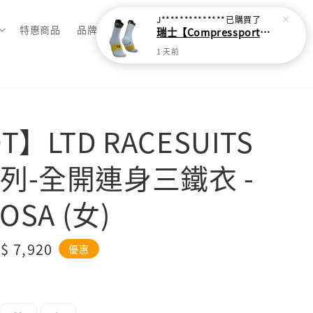
J**************
已購買了
特惠商品
品牌總覽
瑞士【Compressport】V4 越野跑襪(2024新色)
1 天前
T】LTD RACESUITS
列-全開連身三鐵衣 -
OSA (女)
le
$ 7,920
優惠
ice