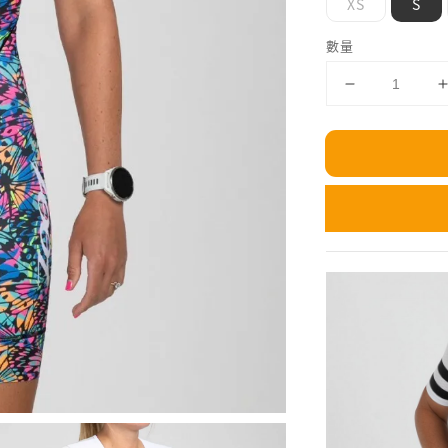
XS
S
數量