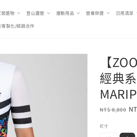
家居選物
登山露營
運動用品
營養保健
日用清潔
/客製化/經銷合作
【ZOO
經典系
MARIP
Regular
Sa
NT
NT$ 8,800
price
pr
尺寸