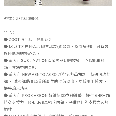
型號：ZFT3509901
特色：
● ZOOT 強化版 - 經典系列
● I.C.S.T內層降溫冷卻置冰袋(後頸部、腹部雙側) – 可有效
於降低您的核心溫度
● 義大利SUBLIMATION直噴昇華印圖技術 – 色彩飽和鮮
豔、賽場中的亮點
● 義大利 NEW VENTO AERO 新空氣力學布料 – 特殊凹坑結
構 ‧ 減少運動員騎乘所產生的空氣渦流，降低風阻係數 ‧
提升輸出功率
● 義大利 PRO CARBON 超透氣3D立體褲墊 – 提供 6HR+ 超
持久支撐力，P.H.I.F超高密度內墊，提供絕佳的支撐力及舒
適性