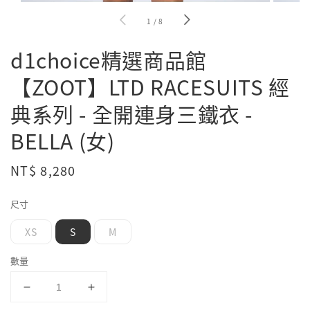
1
/
8
d1choice精選商品館
【ZOOT】LTD RACESUITS 經
典系列 - 全開連身三鐵衣 -
BELLA (女)
Regular
NT$ 8,280
price
尺寸
XS
S
M
數量