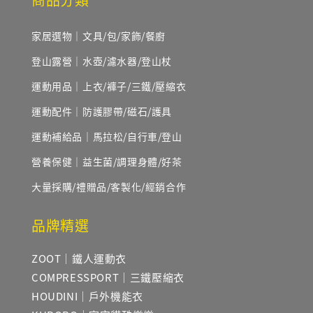
家居選物｜文具/包/家飾/餐廚
登山露營｜水壺/濾水器/登山杖
運動用品｜上衣/褲子/三鐵/壓縮衣
運動配件｜防護膠帶/磁石/護具
運動補給品｜馬拉松/自行車/登山
營養保健｜益生菌/調理身體/好茶
大量採購/禮贈品/客製化/經銷合作
品牌精選
ZOOT｜鐵人運動衣
COMPRESSPORT｜三鐵壓縮衣
HOUDINI｜戶外機能衣