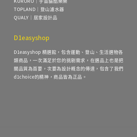
KURORO｜宇宙貓酷樂樂
TOPLAND｜登山濾水器
QUALY｜居家設計品
D1easyshop
D1easyshop 精選館，包含運動、登山、生活選物各
類商品，一次滿足於您的挑剔需求，在選品上也是把
關品質為首要，次要為設計概念的傳達，包含了我們
d1choice的精神，商品皆為正品。