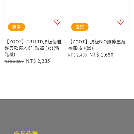
優惠
優惠
【ZOOT】TRI LTD頂級優雅
【ZOOT】頂級BIO肌能壓縮
經典款鐵人6吋短褲 (女)(螢
長褲(女)(黑)
光桃)
Regular
Sale
NT$ 1,680
NT$ 2,400
Regular
Sale
NT$ 2,235
price
price
NT$ 2,980
price
price
商品分類