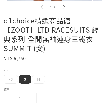
1
/
8
d1choice精選商品館
【ZOOT】LTD RACESUITS 經
典系列-全開無袖連身三鐵衣 -
SUMMIT (女)
Regular
NT$ 6,750
price
尺寸
XS
S
M
數量