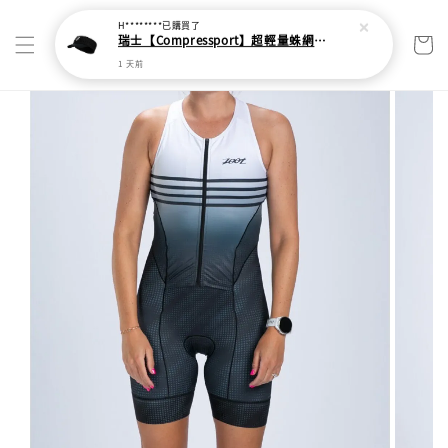
H********
已購買了
瑞士【Compressport】超輕量蛛網頭帶
1 天前