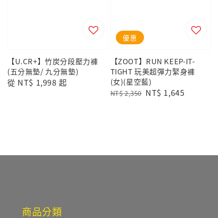
優惠
【U.CR+】竹炭分段壓力褲
【ZOOT】RUN KEEP-IT-
(五分無墊/ 九分無墊)
TIGHT 玩美超彈力緊身褲
Regular
從
NT$ 1,998
起
(女)(星空藍)
Regular
Sale
NT$ 1,645
price
NT$ 2,350
price
price
商品分類