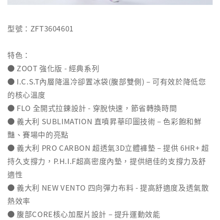
型號：ZFT3604601
特色：
● ZOOT 強化版 - 經典系列
● I.C.S.T內層降溫冷卻置冰袋(腹部雙側) – 可有效於降低您
的核心溫度
● FLO 全開式拉鍊設計 - 穿脫快速，節省轉換時間
● 義大利 SUBLIMATION 直噴昇華印圖技術 – 色彩飽和鮮
豔、賽場中的亮點
● 義大利 PRO CARBON 超透氣3D立體褲墊 – 提供 6HR+ 超
持久支撐力，P.H.I.F超高密度內墊，提供絕佳的支撐力及舒
適性
● 義大利 NEW VENTO 四向彈力布料 - 提高舒適度及透氣散
熱效率
● 腹部CORE核心加壓片設計 – 提升運動效能