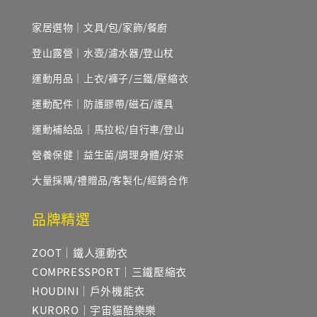
家居選物｜文具/包/家飾/餐廚
登山露營｜水壺/濾水器/登山杖
運動用品｜上衣/褲子/三鐵/壓縮衣
運動配件｜防護膠帶/磁石/護具
運動補給品｜馬拉松/自行車/登山
營養保健｜益生菌/調理身體/好茶
大量採購/禮贈品/客製化/經銷合作
品牌精選
ZOOT｜鐵人運動衣
COMPRESSPORT｜三鐵壓縮衣
HOUDINI｜戶外機能衣
KURORO｜宇宙貓酷樂樂