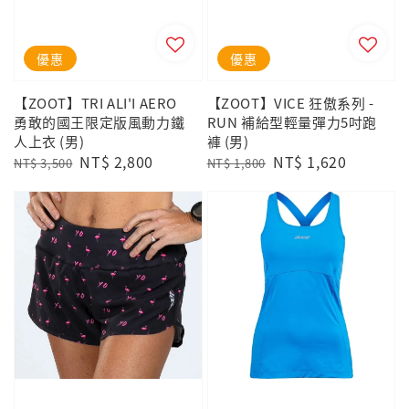
優惠
優惠
【ZOOT】TRI ALI'I AERO
【ZOOT】VICE 狂傲系列 -
勇敢的國王限定版風動力鐵
RUN 補給型輕量彈力5吋跑
人上衣 (男)
褲 (男)
Regular
Sale
NT$ 2,800
Regular
Sale
NT$ 1,620
NT$ 3,500
NT$ 1,800
price
price
price
price