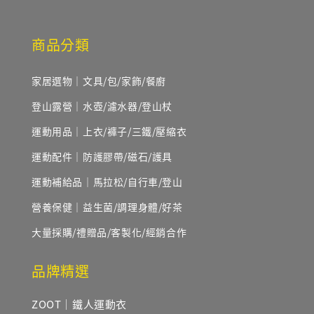
商品分類
家居選物｜文具/包/家飾/餐廚
登山露營｜水壺/濾水器/登山杖
運動用品｜上衣/褲子/三鐵/壓縮衣
運動配件｜防護膠帶/磁石/護具
運動補給品｜馬拉松/自行車/登山
營養保健｜益生菌/調理身體/好茶
大量採購/禮贈品/客製化/經銷合作
品牌精選
ZOOT｜鐵人運動衣