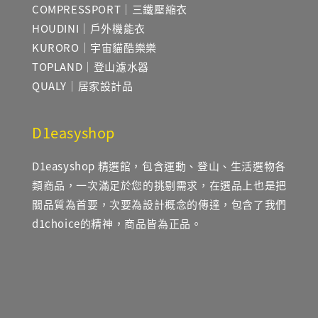
COMPRESSPORT｜三鐵壓縮衣
HOUDINI｜戶外機能衣
KURORO｜宇宙貓酷樂樂
TOPLAND｜登山濾水器
QUALY｜居家設計品
D1easyshop
D1easyshop 精選館，包含運動、登山、生活選物各
類商品，一次滿足於您的挑剔需求，在選品上也是把
關品質為首要，次要為設計概念的傳達，包含了我們
d1choice的精神，商品皆為正品。