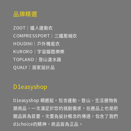
品牌精選
ZOOT｜鐵人運動衣
COMPRESSPORT｜三鐵壓縮衣
HOUDINI｜戶外機能衣
KURORO｜宇宙貓酷樂樂
TOPLAND｜登山濾水器
QUALY｜居家設計品
D1easyshop
D1easyshop 精選館，包含運動、登山、生活選物各
類商品，一次滿足於您的挑剔需求，在選品上也是把
關品質為首要，次要為設計概念的傳達，包含了我們
d1choice的精神，商品皆為正品。