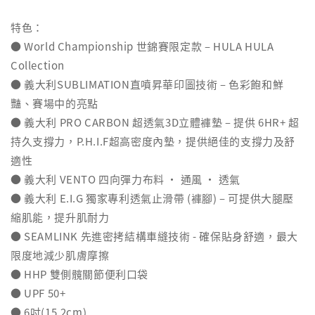
特色：
● World Championship 世錦賽限定款 – HULA HULA
Collection
● 義大利SUBLIMATION直噴昇華印圖技術 – 色彩飽和鮮
豔、賽場中的亮點
● 義大利 PRO CARBON 超透氣3D立體褲墊 – 提供 6HR+ 超
持久支撐力，P.H.I.F超高密度內墊，提供絕佳的支撐力及舒
適性
● 義大利 VENTO 四向彈力布料 ‧ 通風 ‧ 透氣
● 義大利 E.I.G 獨家專利透氣止滑帶 (褲腳) – 可提供大腿壓
縮肌能，提升肌耐力
● SEAMLINK 先進密拷結構車縫技術 - 確保貼身舒適，最大
限度地減少肌膚摩擦
● HHP 雙側髖關節便利口袋
● UPF 50+
● 6吋(15.2cm)