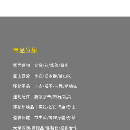
商品分類
家居選物｜文具/包/家飾/餐廚
登山露營｜水壺/濾水器/登山杖
運動用品｜上衣/褲子/三鐵/壓縮衣
運動配件｜防護膠帶/磁石/護具
運動補給品｜馬拉松/自行車/登山
營養保健｜益生菌/調理身體/好茶
大量採購/禮贈品/客製化/經銷合作