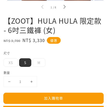
1
/
8
【ZOOT】HULA HULA 限定款
- 6吋三鐵褲 (女)
Regular
Sale
NT$ 3,330
優惠
NT$ 3,700
price
price
尺寸
XS
S
M
數量
加入購物車