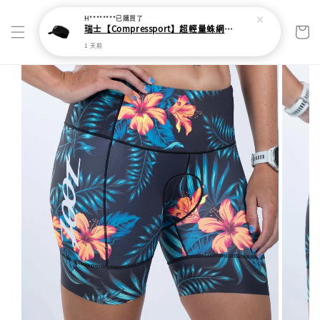
H********
已購買了
瑞士【Compressport】超輕量蛛網頭帶
1 天前