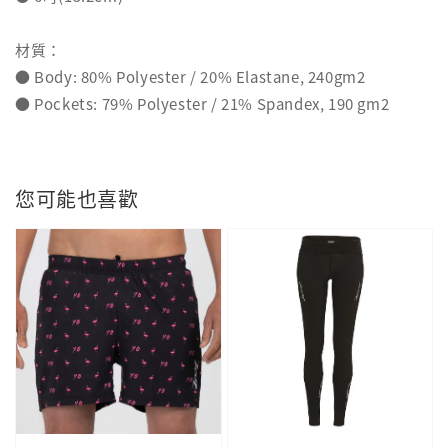
材質：
● Body: 80% Polyester / 20% Elastane, 240gm2
● Pockets: 79% Polyester / 21% Spandex, 190 gm2
您可能也喜歡