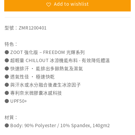
Add to wishlist
型號：ZMR1200401
特色：
● ZOOT 強化版 – FREEDOM 光輝系列
● 超輕量 CHILLOUT 冰涼機能布料 - 有效降低體溫
● 快速排汗 ‧ 能排出多餘熱氣及濕氣
● 透氣性佳 ‧ 極速快乾
● 與汗水或水分融合後產生冰涼因子
● 專利奈米微膠囊冰感科技
● UPF50+
材質：
● Body: 90% Polyester / 10% Spandex, 140gm2