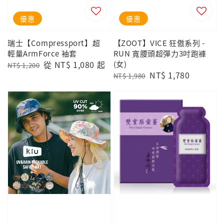
優惠
優惠
瑞士【Compressport】超
【ZOOT】VICE 狂傲系列 -
輕量ArmForce 袖套
RUN 寬腰頭超彈力3吋跑褲
Regular
Sale
從
NT$ 1,080
起
(女)
NT$ 1,200
Regular
Sale
NT$ 1,780
price
price
NT$ 1,980
price
price