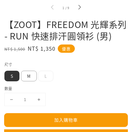
1
/
9
【ZOOT】FREEDOM 光輝系列
- RUN 快速排汗圓領衫 (男)
Regular
Sale
NT$ 1,350
優惠
NT$ 1,500
price
price
尺寸
S
M
L
數量
加入購物車