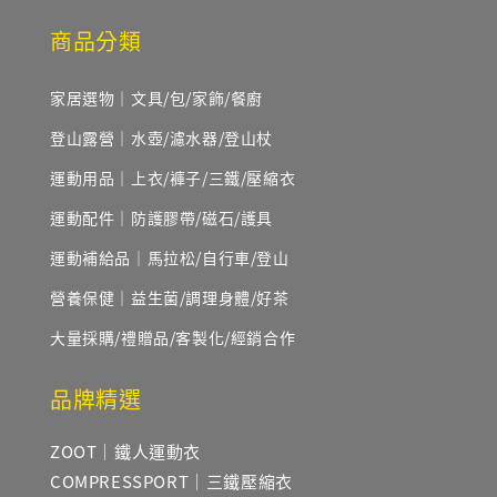
商品分類
家居選物｜文具/包/家飾/餐廚
登山露營｜水壺/濾水器/登山杖
運動用品｜上衣/褲子/三鐵/壓縮衣
運動配件｜防護膠帶/磁石/護具
運動補給品｜馬拉松/自行車/登山
營養保健｜益生菌/調理身體/好茶
大量採購/禮贈品/客製化/經銷合作
品牌精選
ZOOT｜鐵人運動衣
COMPRESSPORT｜三鐵壓縮衣