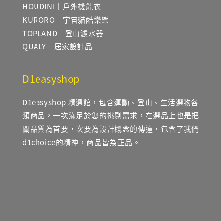
HOUDINI｜戶外機能衣
KURORO｜宇宙貓酷樂樂
TOPLAND｜登山濾水器
QUALY｜居家設計品
D1easyshop
D1easyshop 精選館，包含運動、登山、生活選物各
類商品，一次滿足於您的挑剔需求，在選品上也是把
關品質為首要，次要為設計概念的傳達，包含了我們
d1choice的精神，商品皆為正品。