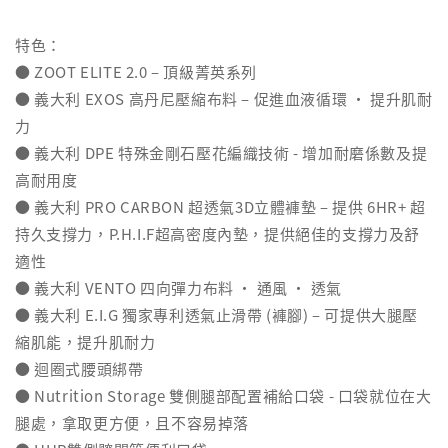
特色：
● ZOOT ELITE 2.0 – 頂級菁英系列
● 義大利 EXOS 高丹尼壓縮布料 – 促進血液循環 ‧ 提升肌耐
力
● 義大利 DPE 特殊金剛石壓花編織技術 - 增加耐磨係數及提
高耐用度
● 義大利 PRO CARBON 超透氣3D立體褲墊 – 提供 6HR+ 超
持久支撐力，P.H.I.F超高密度內墊，提供絕佳的支撐力及舒
適性
● 義大利 VENTO 四向彈力布料 ‧ 通風 ‧ 透氣
● 義大利 E.I.G 獨家專利透氣止滑帶 (褲腳) – 可提供大腿壓
縮肌能，提升肌耐力
● 迴圈式腰頭綁帶
● Nutrition Storage 雙側腿部配置補給口袋 - 口袋就位在大
腿處，拿取更方便，且不容易掉落