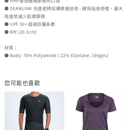
● HHP雙側髖關節便利口袋
● SEAMLINK 先進密拷結構車縫技術 - 確保貼身舒適，最大
限度地減少肌膚摩擦
● UPF 50+ 超高防曬系數
● 8吋 (20.3cm)
材質：
● Body: 78% Polyamide / 22% Elastane, 190gm2
您可能也喜歡