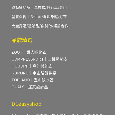
運動補給品｜馬拉松/自行車/登山
營養保健｜益生菌/調理身體/好茶
大量採購/禮贈品/客製化/經銷合作
品牌精選
ZOOT｜鐵人運動衣
COMPRESSPORT｜三鐵壓縮衣
HOUDINI｜戶外機能衣
KURORO｜宇宙貓酷樂樂
TOPLAND｜登山濾水器
QUALY｜居家設計品
D1easyshop