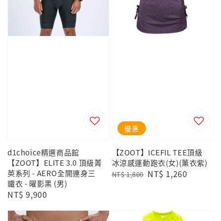
優惠
d1choice精選商品館
【ZOOT】ICEFIL TEE頂級
【ZOOT】ELITE 3.0 頂級菁
冰涼感運動跑衣(女)(薰衣紫)
英系列 - AERO全開連身三
Regular
Sale
NT$ 1,260
NT$ 1,800
鐵衣 - 曜影黑 (男)
price
price
Regular
NT$ 9,900
price