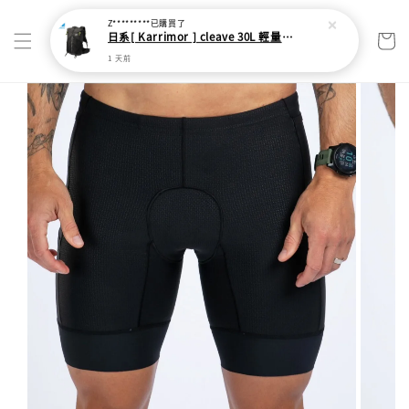
Z*********
已購買了
日系[ Karrimor ] cleave 30L 輕量野跑健走包
1 天前