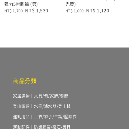
彈力5吋跑褲 (男)
光黃)
Regular
Sale
NT$ 1,530
Regular
Sale
NT$ 1,120
NT$ 1,700
NT$ 1,600
price
price
price
price
商品分類
家居選物｜文具/包/家飾/餐廚
登山露營｜水壺/濾水器/登山杖
運動用品｜上衣/褲子/三鐵/壓縮衣
運動配件｜防護膠帶/磁石/護具