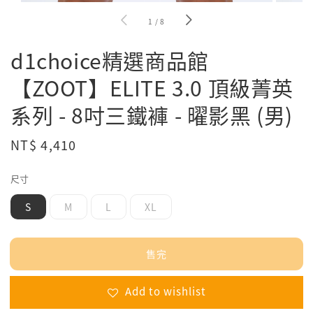
1
/
8
d1choice精選商品館
【ZOOT】ELITE 3.0 頂級菁英
系列 - 8吋三鐵褲 - 曜影黑 (男)
Regular
NT$ 4,410
售完
price
尺寸
S
M
L
XL
售完
Add to wishlist