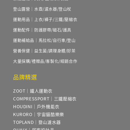
登山露營｜水壺/濾水器/登山杖
運動用品｜上衣/褲子/三鐵/壓縮衣
運動配件｜防護膠帶/磁石/護具
運動補給品｜馬拉松/自行車/登山
營養保健｜益生菌/調理身體/好茶
大量採購/禮贈品/客製化/經銷合作
品牌精選
ZOOT｜鐵人運動衣
COMPRESSPORT｜三鐵壓縮衣
HOUDINI｜戶外機能衣
KURORO｜宇宙貓酷樂樂
TOPLAND｜登山濾水器
QUALY｜居家設計品