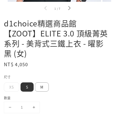
1
/
7
d1choice精選商品館
【ZOOT】ELITE 3.0 頂級菁英
系列 - 美背式三鐵上衣 - 曜影
黑 (女)
Regular
NT$ 4,050
price
尺寸
XS
S
M
數量