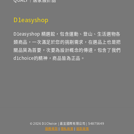
D1easyshop
D1easyshop 精選館，包含運動、登山、生活選物各
類商品，一次滿足於您的挑剔需求，在選品上也是把
關品質為首要，次要為設計概念的傳達，包含了我們
d1choice的精神，商品皆為正品。
© 2026 D1Choice | 嘉宜國際有限公司 | 54875649
服務條款
|
隱私政策
|
退款政策