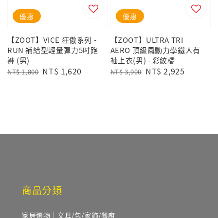
優惠
優惠
【ZOOT】VICE 狂傲系列 -
【ZOOT】ULTRA TRI
RUN 補給型輕量彈力5吋跑
AERO 頂級風動力學鐵人有
褲 (男)
袖上衣(男) - 彩紋橘
Regular
Sale
NT$ 1,620
Regular
Sale
NT$ 2,925
NT$ 1,800
NT$ 3,900
price
price
price
price
商品分類
家居選物｜文具/包/家飾/餐廚