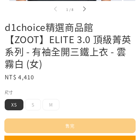
1
/
8
d1choice精選商品館
【ZOOT】ELITE 3.0 頂級菁英
系列 - 有袖全開三鐵上衣 - 雲
霧白 (女)
Regular
NT$ 4,410
售完
price
尺寸
XS
S
M
售完