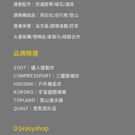
運動配件｜防護膠帶/磁石/護具
運動補給品｜馬拉松/自行車/登山
營養保健｜益生菌/調理身體/好茶
大量採購/禮贈品/客製化/經銷合作
品牌精選
ZOOT｜鐵人運動衣
COMPRESSPORT｜三鐵壓縮衣
HOUDINI｜戶外機能衣
KURORO｜宇宙貓酷樂樂
TOPLAND｜登山濾水器
QUALY｜居家設計品
D1easyshop