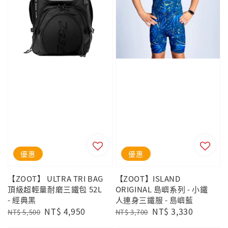
優惠
優惠
【ZOOT】 ULTRA TRI BAG
【ZOOT】ISLAND
頂級超輕量耐磨三鐵包 52L
ORIGINAL 島嶼系列 - 小鐵
- 經典黑
人連身三鐵服 - 島嶼藍
Regular
Sale
NT$ 4,950
Regular
Sale
NT$ 3,330
NT$ 5,500
NT$ 3,700
price
price
price
price