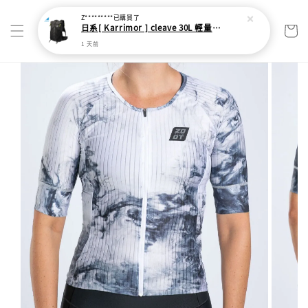
Z*********
已購買了
日系[ Karrimor ] cleave 30L 輕量野跑健走包
1 天前