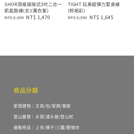
SHOR頂級瑜珈式3吋二合一
TIGHT 玩美超彈力緊身褲
肌能跑褲(女)(薰衣紫)
(棕梠彩)
Regular
Sale
NT$ 1,470
Regular
Sale
NT$ 1,645
NT$ 2,100
NT$ 2,350
price
price
price
price
商品分類
家居選物｜文具/包/家飾/餐廚
登山露營｜水壺/濾水器/登山杖
運動用品｜上衣/褲子/三鐵/壓縮衣