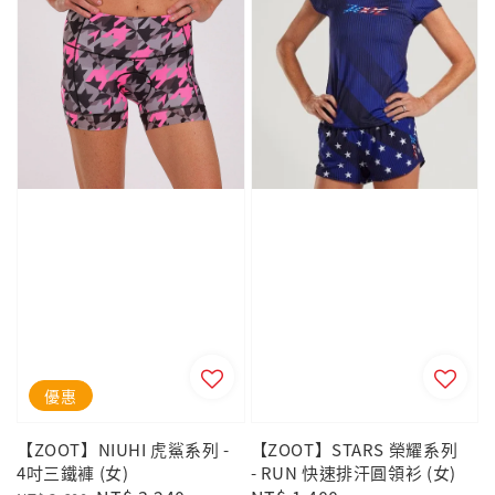
優惠
【ZOOT】NIUHI 虎鯊系列 -
【ZOOT】STARS 榮耀系列
4吋三鐵褲 (女)
- RUN 快速排汗圓領衫 (女)