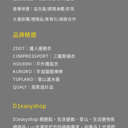
營養保健｜益生菌/調理身體/好茶
大量採購/禮贈品/客製化/經銷合作
品牌精選
ZOOT｜鐵人運動衣
COMPRESSPORT｜三鐵壓縮衣
HOUDINI｜戶外機能衣
KURORO｜宇宙貓酷樂樂
TOPLAND｜登山濾水器
QUALY｜居家設計品
D1easyshop
D1easyshop 精選館，包含運動、登山、生活選物各
類商品，一次滿足於您的挑剔需求，在選品上也是把