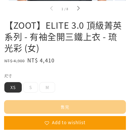
1
/
8
【ZOOT】ELITE 3.0 頂級菁英
系列 - 有袖全開三鐵上衣 - 琉
光彩 (女)
Regular
Sale
NT$ 4,410
NT$ 4,900
售完
price
price
尺寸
XS
S
M
售完
Add to wishlist