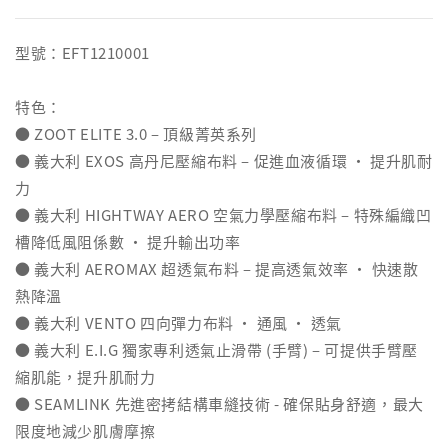
型號：EFT1210001
特色：
● ZOOT ELITE 3.0 – 頂級菁英系列
● 義大利 EXOS 高丹尼壓縮布料 – 促進血液循環 ‧ 提升肌耐
力
● 義大利 HIGHTWAY AERO 空氣力學壓縮布料 – 特殊編織凹
槽降低風阻係數 ‧ 提升輸出功率
● 義大利 AEROMAX 超透氣布料 – 提高透氣效率 ‧ 快速散
熱降溫
● 義大利 VENTO 四向彈力布料 ‧ 通風 ‧ 透氣
● 義大利 E.I.G 獨家專利透氣止滑帶 (手臂) – 可提供手臂壓
縮肌能，提升肌耐力
● SEAMLINK 先進密拷結構車縫技術 - 確保貼身舒適，最大
限度地減少肌膚摩擦