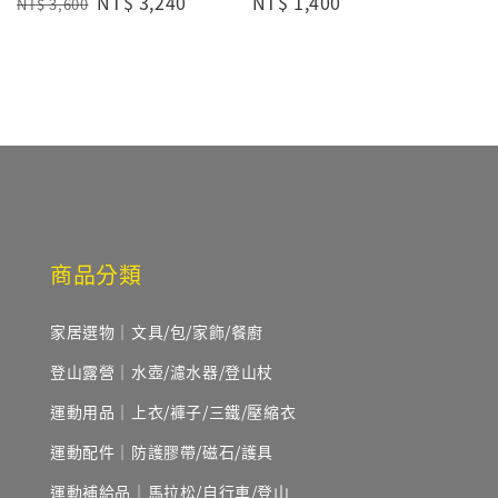
Regular
Sale
NT$ 3,240
Regular
NT$ 1,400
NT$ 3,600
price
price
price
商品分類
家居選物｜文具/包/家飾/餐廚
登山露營｜水壺/濾水器/登山杖
運動用品｜上衣/褲子/三鐵/壓縮衣
運動配件｜防護膠帶/磁石/護具
運動補給品｜馬拉松/自行車/登山