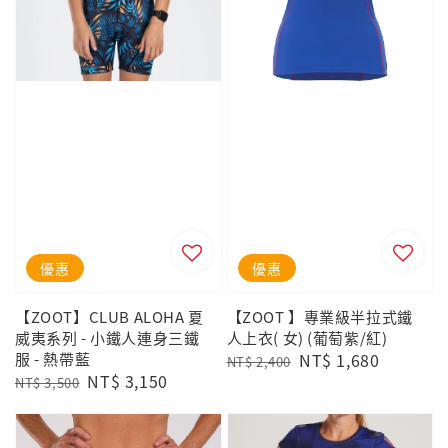
優惠
優惠
【ZOOT】CLUB ALOHA 夏
【ZOOT 】專業級半拉式鐵
威夷系列 - 小鐵人連身三鐵
人上衣( 女) (葡萄紫/紅)
服 - 熱帶藍
Regular
Sale
NT$ 1,680
NT$ 2,400
Regular
Sale
NT$ 3,150
price
price
NT$ 3,500
price
price