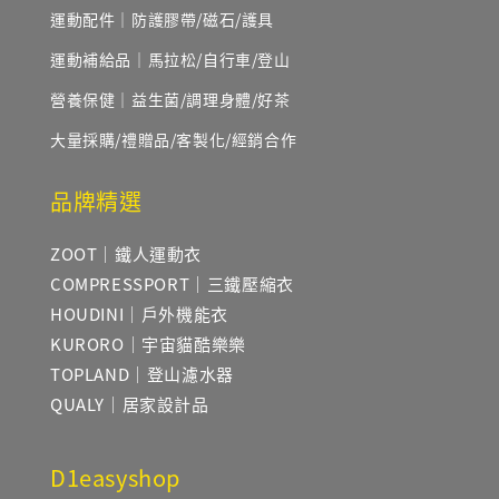
運動配件｜防護膠帶/磁石/護具
運動補給品｜馬拉松/自行車/登山
營養保健｜益生菌/調理身體/好茶
大量採購/禮贈品/客製化/經銷合作
品牌精選
ZOOT｜鐵人運動衣
COMPRESSPORT｜三鐵壓縮衣
HOUDINI｜戶外機能衣
KURORO｜宇宙貓酷樂樂
TOPLAND｜登山濾水器
QUALY｜居家設計品
D1easyshop