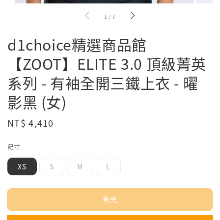
1
/
7
d1choice精選商品館
【ZOOT】ELITE 3.0 頂級菁英
系列 - 有袖全開三鐵上衣 - 曜
影黑 (女)
Regular
NT$ 4,410
售完
price
尺寸
XS
S
M
L
售完