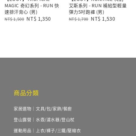
MAGIC 奇幻系列 - RUN 快
艾斯系列 - RUN 補給型輕量
速排汗背心 (男)
彈力5吋跑褲 (男)
Regular
Sale
NT$ 1,350
Regular
Sale
NT$ 1,530
NT$ 1,500
NT$ 1,700
price
price
price
price
商品分類
家居選物｜文具/包/家飾/餐廚
登山露營｜水壺/濾水器/登山杖
運動用品｜上衣/褲子/三鐵/壓縮衣