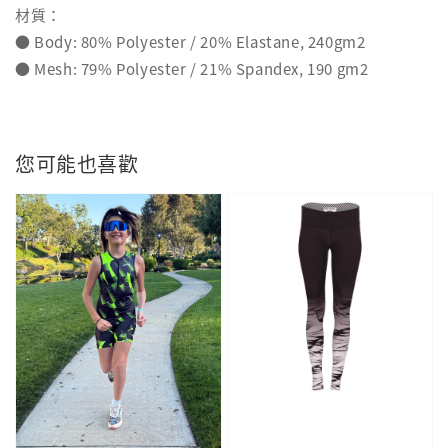
材質：
● Body: 80% Polyester / 20% Elastane, 240gm2
● Mesh: 79% Polyester / 21% Spandex, 190 gm2
您可能也喜歡