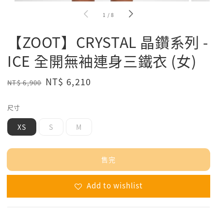
1
/
8
【ZOOT】CRYSTAL 晶鑽系列 -
ICE 全開無袖連身三鐵衣 (女)
Regular
Sale
NT$ 6,210
NT$ 6,900
售完
price
price
尺寸
XS
S
M
售完
Add to wishlist