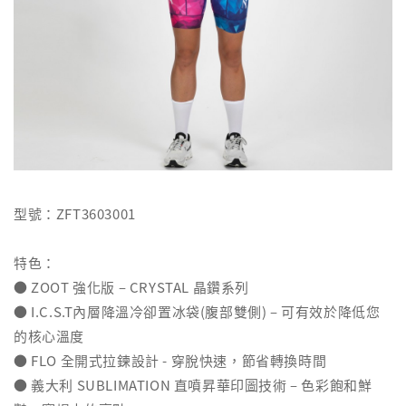
型號：ZFT3603001
特色：
● ZOOT 強化版 – CRYSTAL 晶鑽系列
● I.C.S.T內層降溫冷卻置冰袋(腹部雙側) – 可有效於降低您
的核心溫度
● FLO 全開式拉鍊設計 - 穿脫快速，節省轉換時間
● 義大利 SUBLIMATION 直噴昇華印圖技術 – 色彩飽和鮮