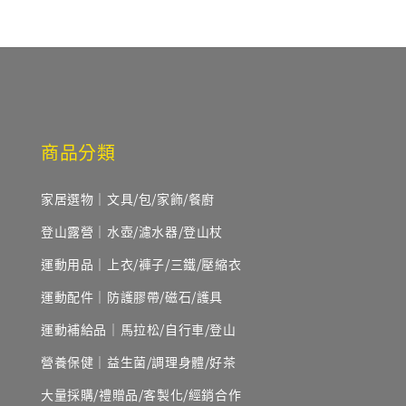
商品分類
家居選物｜文具/包/家飾/餐廚
登山露營｜水壺/濾水器/登山杖
運動用品｜上衣/褲子/三鐵/壓縮衣
運動配件｜防護膠帶/磁石/護具
運動補給品｜馬拉松/自行車/登山
營養保健｜益生菌/調理身體/好茶
大量採購/禮贈品/客製化/經銷合作