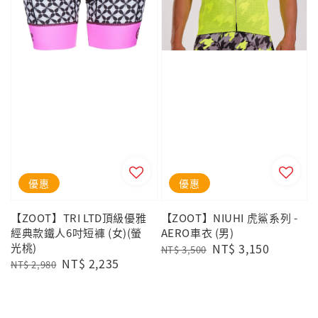
優惠
優惠
【ZOOT】TRI LTD頂級優雅
【ZOOT】NIUHI 虎鯊系列 -
經典款鐵人6吋短褲 (女)(螢
AERO車衣 (男)
光桃)
Regular
Sale
NT$ 3,150
NT$ 3,500
Regular
Sale
NT$ 2,235
price
price
NT$ 2,980
price
price