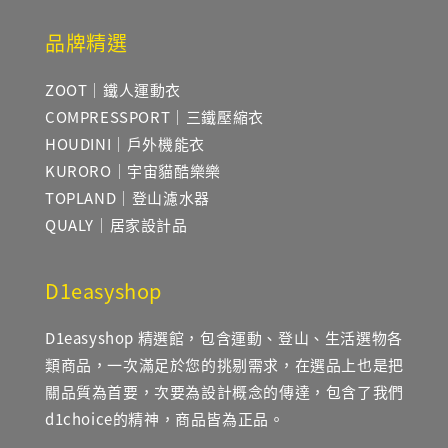
品牌精選
ZOOT｜鐵人運動衣
COMPRESSPORT｜三鐵壓縮衣
HOUDINI｜戶外機能衣
KURORO｜宇宙貓酷樂樂
TOPLAND｜登山濾水器
QUALY｜居家設計品
D1easyshop
D1easyshop 精選館，包含運動、登山、生活選物各
類商品，一次滿足於您的挑剔需求，在選品上也是把
關品質為首要，次要為設計概念的傳達，包含了我們
d1choice的精神，商品皆為正品。