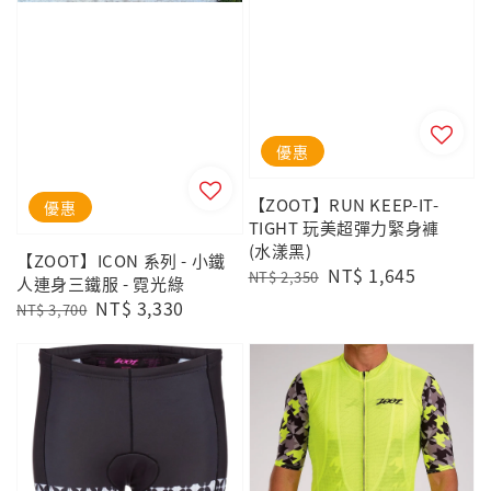
優惠
【ZOOT】RUN KEEP-IT-
優惠
TIGHT 玩美超彈力緊身褲
(水漾黑)
【ZOOT】ICON 系列 - 小鐵
Regular
Sale
NT$ 1,645
NT$ 2,350
人連身三鐵服 - 霓光綠
price
price
Regular
Sale
NT$ 3,330
NT$ 3,700
price
price