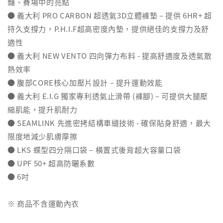
豔、賽場中的亮點
● 義大利 PRO CARBON 超透氣3D立體褲墊 – 提供 6HR+ 超
持久支撐力，P.H.I.F超高密度內墊，提供絕佳的支撐力及舒
適性
● 義大利 NEW VENTO 四向彈力布料 - 提高舒適度及透氣散
熱效率
● 腹部CORE核心加壓片設計 – 提升運動效能
● 義大利 E.I.G 獨家專利透氣止滑帶 (褲腳) – 可提供大腿壓
縮肌能，提升肌耐力
● SEAMLINK 先進密拷結構車縫技術 - 確保貼身舒適，最大
限度地減少肌膚摩擦
● LKS 蝶型四分隔口袋 – 橫置式後背超大容量口袋
● UPF 50+ 超高防曬系數
● 6吋
※ 商品不含運動內衣