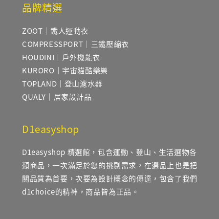
品牌精選
ZOOT｜鐵人運動衣
COMPRESSPORT｜三鐵壓縮衣
HOUDINI｜戶外機能衣
KURORO｜宇宙貓酷樂樂
TOPLAND｜登山濾水器
QUALY｜居家設計品
D1easyshop
D1easyshop 精選館，包含運動、登山、生活選物各
類商品，一次滿足於您的挑剔需求，在選品上也是把
關品質為首要，次要為設計概念的傳達，包含了我們
d1choice的精神，商品皆為正品。