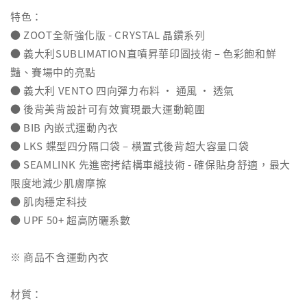
特色：
● ZOOT全新強化版 - CRYSTAL 晶鑽系列
● 義大利SUBLIMATION直噴昇華印圖技術 – 色彩飽和鮮
豔、賽場中的亮點
● 義大利 VENTO 四向彈力布料 ‧ 通風 ‧ 透氣
● 後背美背設計可有效實現最大運動範圍
● BIB 內嵌式運動內衣
● LKS 蝶型四分隔口袋 – 橫置式後背超大容量口袋
● SEAMLINK 先進密拷結構車縫技術 - 確保貼身舒適，最大
限度地減少肌膚摩擦
● 肌肉穩定科技
● UPF 50+ 超高防曬系數
※ 商品不含運動內衣
材質：