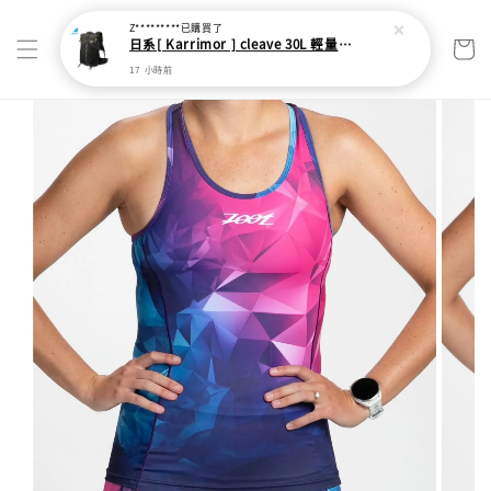
Z*********
已購買了
日系[ Karrimor ] cleave 30L 輕量野跑健走包
17 小時前