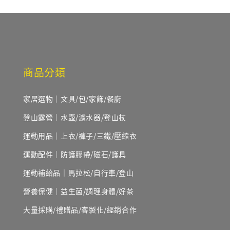
商品分類
家居選物｜文具/包/家飾/餐廚
登山露營｜水壺/濾水器/登山杖
運動用品｜上衣/褲子/三鐵/壓縮衣
運動配件｜防護膠帶/磁石/護具
運動補給品｜馬拉松/自行車/登山
營養保健｜益生菌/調理身體/好茶
大量採購/禮贈品/客製化/經銷合作