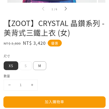
1
/
6
【ZOOT】CRYSTAL 晶鑽系列 -
美背式三鐵上衣 (女)
Regular
Sale
NT$ 3,420
優惠
NT$ 3,800
price
price
尺寸
XS
S
M
數量
加入購物車