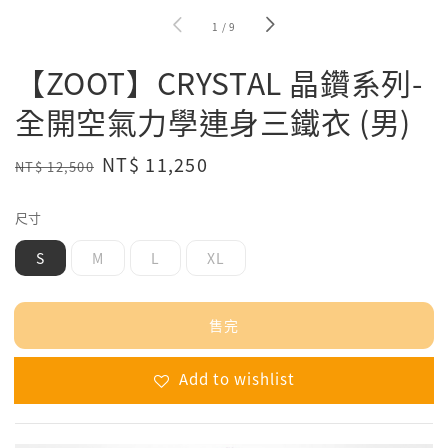
1
/
9
【ZOOT】CRYSTAL 晶鑽系列-
全開空氣力學連身三鐵衣 (男)
Regular
Sale
NT$ 11,250
NT$ 12,500
售完
price
price
尺寸
S
M
L
XL
售完
Add to wishlist