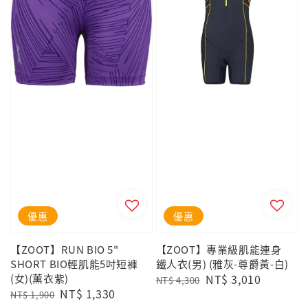
優惠
優惠
【ZOOT】RUN BIO 5"
【ZOOT】專業級肌能連身
SHORT BIO輕肌能5吋短褲
鐵人衣(男) (雅灰-尊爵黃-白)
(女)(薰衣紫)
Regular
Sale
NT$ 3,010
NT$ 4,300
Regular
Sale
NT$ 1,330
price
price
NT$ 1,900