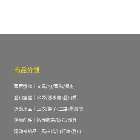
price
price
商品分類
家居選物｜文具/包/家飾/餐廚
登山露營｜水壺/濾水器/登山杖
運動用品｜上衣/褲子/三鐵/壓縮衣
運動配件｜防護膠帶/磁石/護具
運動補給品｜馬拉松/自行車/登山