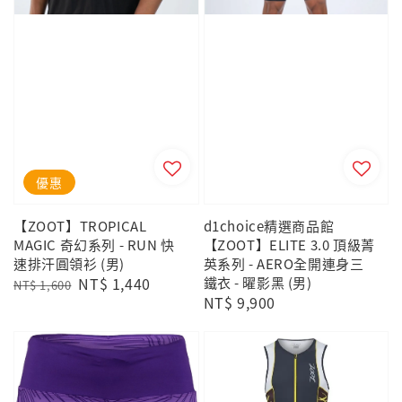
優惠
【ZOOT】TROPICAL
d1choice精選商品館
MAGIC 奇幻系列 - RUN 快
【ZOOT】ELITE 3.0 頂級菁
速排汗圓領衫 (男)
英系列 - AERO全開連身三
Regular
Sale
NT$ 1,440
鐵衣 - 曜影黑 (男)
NT$ 1,600
Regular
NT$ 9,900
price
price
price