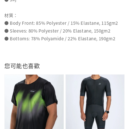
材質：
● Body Front: 85% Polyester / 15% Elastane, 115gm2
● Sleeves: 80% Polyester / 20% Elastane, 150gm2
● Bottoms: 78% Polyamide / 22% Elastane, 190gm2
您可能也喜歡