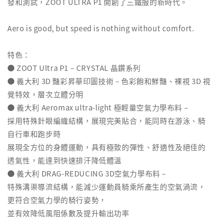
發和測試，ZOOT ULTRA P1 開創了三鐵服的新時代。
Aero is good, but speed is nothing without comfort.
特色：
● ZOOT Ultra P1 – CRYSTAL 晶鑽系列
● 義大利 3D 豔彩昇華印圖技術 – 色彩飽和鮮豔、裸視 3D 視
覺特效，層次立體分明
● 義大利 Aeromax ultra-light 極輕量空氣力學布料 –
採用特殊針眼編織結構，展現完美貼合，能同時在游泳、騎
自行車和跑步時
展現全方位的身體運動，具有極致的彈性、舒適性及絕佳的
透氣性，能達到快速排汗降低體溫
● 義大利 DRAG-REDUCING 3D空氣力學布料 –
特殊溝渠導流結構，能減少運動員騎乘所產生的空氣渦流，
更符合空氣力學的騎行姿勢，
並有效降低風阻係數及提升輸出功率