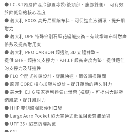
● I.C.S.T內層降溫冷卻置冰袋(後頸部、腹部雙側) – 可有效
於降低您的核心溫度
● 義大利 EXOS 高丹尼壓縮布料 – 可促進血液循環，提升肌
耐力
● 義大利 DPE 特殊金剛石壓花編織技術 – 有效增加布料耐磨
係數及提高耐用度
● 義大利 PRO CARBON 超透氣 3D 立體褲墊 –
提供 6HR+ 超持久支撐力，P.H.I.F 超高密度內墊，提供絕佳
的支撐力及舒適性
● FLO 全開式拉鍊設計 - 穿脫快速，節省轉換時間
● 腹部 CORE 核心加壓片設計 – 提升運動的持久耐力
● 義大利 E.I.G 獨家專利透氣止滑帶 (褲腳) – 可提供大腿壓
縮肌能，提升肌耐力
● HHP 雙側髖關節便利口袋
● Large Aero Pocket 超大貫通式低風阻後背補給袋
● UPF 35+ 超高防曬系數
● 9吋