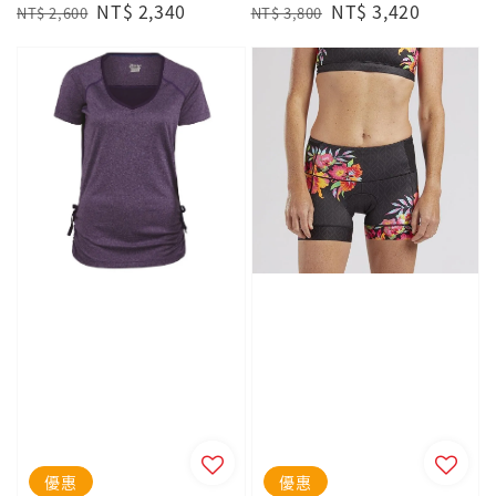
Regular
Sale
NT$ 2,340
Regular
Sale
NT$ 3,420
NT$ 2,600
NT$ 3,800
price
price
price
price
優惠
優惠