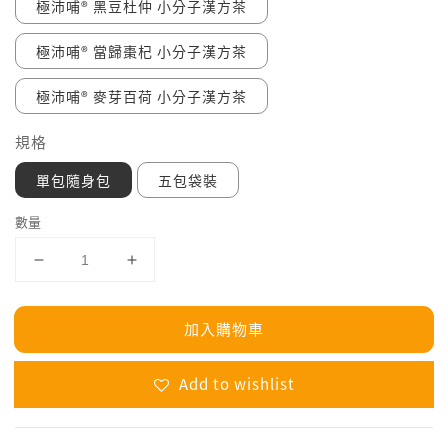
極沛哺® 黑豆杜仲 小分子漢方茶
極沛哺® 當歸棗杞 小分子漢方茶
極沛哺® 麥芽百荷 小分子漢方茶
規格
單包隨身包
五包袋裝
數量
加入購物車
Add to wishlist