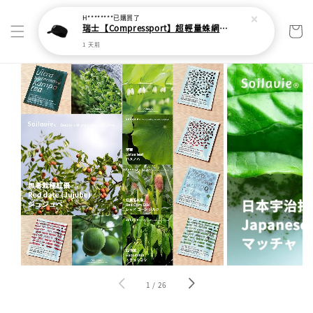
H********
已購買了
瑞士【Compressport】超輕量蛛網頭帶
1 天前
1
/
26