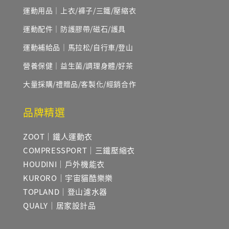
運動用品｜上衣/褲子/三鐵/壓縮衣
運動配件｜防護膠帶/磁石/護具
運動補給品｜馬拉松/自行車/登山
營養保健｜益生菌/調理身體/好茶
大量採購/禮贈品/客製化/經銷合作
品牌精選
ZOOT｜鐵人運動衣
COMPRESSPORT｜三鐵壓縮衣
HOUDINI｜戶外機能衣
KURORO｜宇宙貓酷樂樂
TOPLAND｜登山濾水器
QUALY｜居家設計品