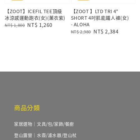
【ZOOT】ICEFIL TEE頂級
【ZOOT 】LTD TRI 4"
冰涼感運動跑衣(女)(薰衣紫)
SHORT 4吋肌能鐵人褲(女)
Regular
Sale
NT$ 1,260
- ALOHA
NT$ 1,800
Regular
Sale
NT$ 2,384
price
price
NT$ 2,980
price
price
商品分類
家居選物｜文具/包/家飾/餐廚
登山露營｜水壺/濾水器/登山杖