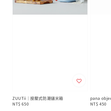
ZUUTii｜按壓式防潮儲米箱
pana ob
Regular
NT$ 650
Regular
NT$ 450
price
price