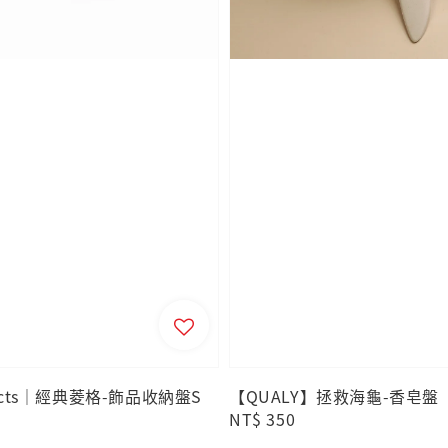
jects｜經典菱格-飾品收納盤S
【QUALY】拯救海龜-香皂盤
Regular
NT$ 350
price