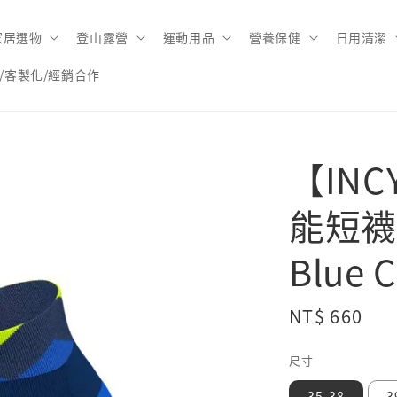
家居選物
登山露營
運動用品
營養保健
日用清潔
/客製化/經銷合作
【IN
能短襪Pe
Blue 
Regular
NT$ 660
price
尺寸
35-38
3