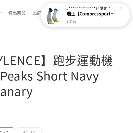
J**************
已購買了
特惠商品
品牌總覽
瑞士【Compressport】V4 越野跑襪(2024新色)
1 天前
CYLENCE】跑步運動機
aks Short Navy
Canary
9-42
43-46