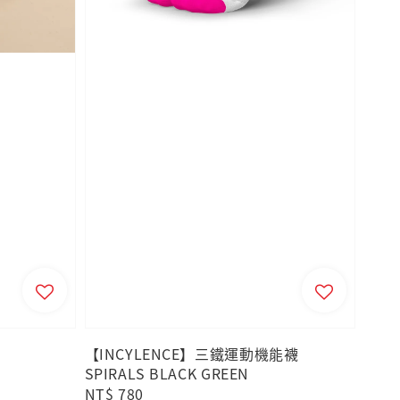
【INCYLENCE】三鐵運動機能襪
SPIRALS BLACK GREEN
Regular
NT$ 780