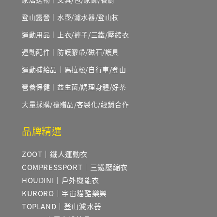
登山露營｜水壺/濾水器/登山杖
運動用品｜上衣/褲子/三鐵/壓縮衣
運動配件｜防護膠帶/磁石/護具
運動補給品｜馬拉松/自行車/登山
營養保健｜益生菌/調理身體/好茶
大量採購/禮贈品/客製化/經銷合作
品牌精選
ZOOT｜鐵人運動衣
COMPRESSPORT｜三鐵壓縮衣
HOUDINI｜戶外機能衣
KURORO｜宇宙貓酷樂樂
TOPLAND｜登山濾水器