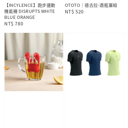
【INCYLENCE】跑步運動
OTOTO｜德古拉-酒瓶塞組
機能襪 DISRUPTS WHITE
Regular
NT$ 520
BLUE ORANGE
price
Regular
NT$ 780
price