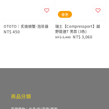
優惠
OTOTO｜炙燒螃蟹-泡茶器
瑞士【Compressport】越
Regular
NT$ 450
野競速T 男款 (3色)
Regular
Sale
NT$ 3,060
price
NT$ 3,400
price
price
商品分類
家居選物｜文具/包/家飾/餐廚