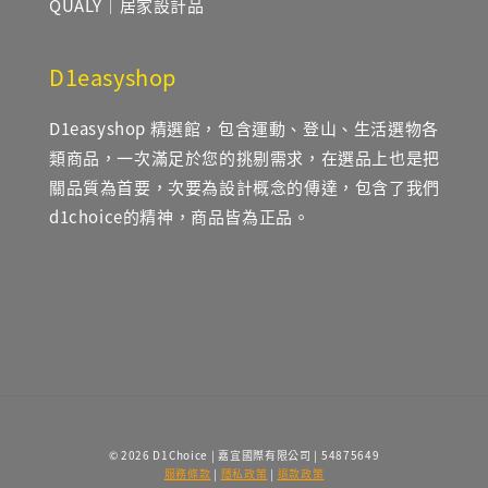
QUALY｜居家設計品
D1easyshop
D1easyshop 精選館，包含運動、登山、生活選物各
類商品，一次滿足於您的挑剔需求，在選品上也是把
關品質為首要，次要為設計概念的傳達，包含了我們
d1choice的精神，商品皆為正品。
© 2026 D1Choice | 嘉宜國際有限公司 | 54875649
服務條款
|
隱私政策
|
退款政策