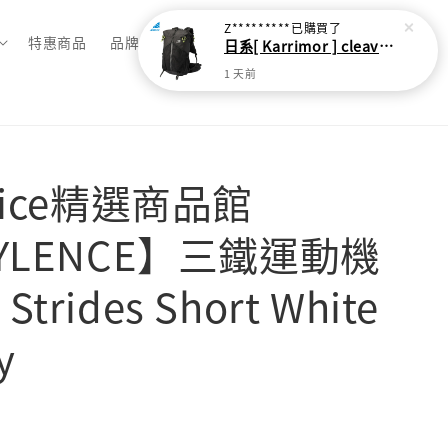
Z*********
已購買了
特惠商品
品牌總覽
日系[ Karrimor ] cleave 30L 輕量野跑健走包
1 天前
oice精選商品館
CYLENCE】三鐵運動機
trides Short White
y