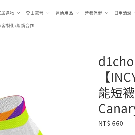
家居選物
登山露營
運動用品
營養保健
日用清潔
/客製化/經銷合作
d1ch
【IN
能短襪 S
Canar
Regular
NT$ 660
price