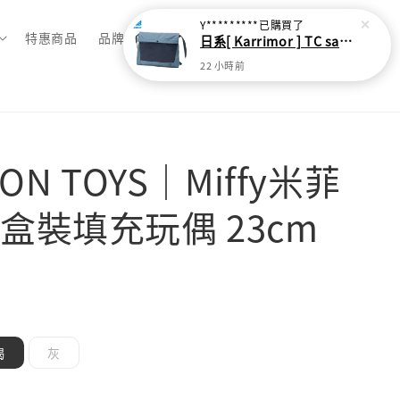
Y*********
已購買了
特惠商品
品牌總覽
日系[ Karrimor ] TC sacoche Ｌ 多功能輕旅收納袋
22 小時前
TON TOYS｜Miffy米菲
盒裝填充玩偶 23cm
褐
灰