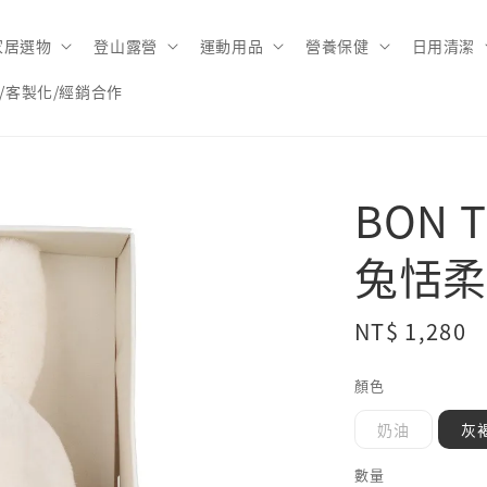
家居選物
登山露營
運動用品
營養保健
日用清潔
/客製化/經銷合作
BON 
兔恬柔
Regular
NT$ 1,280
price
顏色
奶油
灰
數量