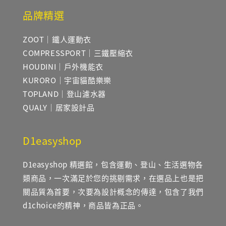
品牌精選
ZOOT｜鐵人運動衣
COMPRESSPORT｜三鐵壓縮衣
HOUDINI｜戶外機能衣
KURORO｜宇宙貓酷樂樂
TOPLAND｜登山濾水器
QUALY｜居家設計品
D1easyshop
D1easyshop 精選館，包含運動、登山、生活選物各
類商品，一次滿足於您的挑剔需求，在選品上也是把
關品質為首要，次要為設計概念的傳達，包含了我們
d1choice的精神，商品皆為正品。