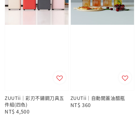
ZUUTii｜彩刃不鏽鋼刀具五
ZUUTii｜自動開蓋油醋瓶
件組(四色)
Regular
NT$ 360
Regular
NT$ 4,500
price
price