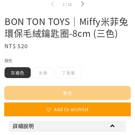
1
/
12
BON TON TOYS｜Miffy米菲兔
環保毛絨鑰匙圈-8cm (三色)
Regular
NT$ 520
售完
price
顏色
灰褐色
米香
丁香紫
售完
Add to wishlist
詳細說明