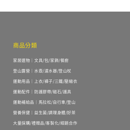
商品分類
家居選物｜文具/包/家飾/餐廚
登山露營｜水壺/濾水器/登山杖
運動用品｜上衣/褲子/三鐵/壓縮衣
運動配件｜防護膠帶/磁石/護具
運動補給品｜馬拉松/自行車/登山
營養保健｜益生菌/調理身體/好茶
大量採購/禮贈品/客製化/經銷合作