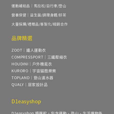
運動補給品｜馬拉松/自行車/登山
營養保健｜益生菌/調理身體/好茶
大量採購/禮贈品/客製化/經銷合作
品牌精選
ZOOT｜鐵人運動衣
COMPRESSPORT｜三鐵壓縮衣
HOUDINI｜戶外機能衣
KURORO｜宇宙貓酷樂樂
TOPLAND｜登山濾水器
QUALY｜居家設計品
D1easyshop
D1easyshop 精選館，包含運動、登山、生活選物各