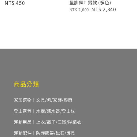
Regular
NT$ 450
量訓練T 男款 (多色)
Regular
Sale
NT$ 2,340
price
NT$ 2,600
price
price
商品分類
家居選物｜文具/包/家飾/餐廚
登山露營｜水壺/濾水器/登山杖
運動用品｜上衣/褲子/三鐵/壓縮衣
運動配件｜防護膠帶/磁石/護具