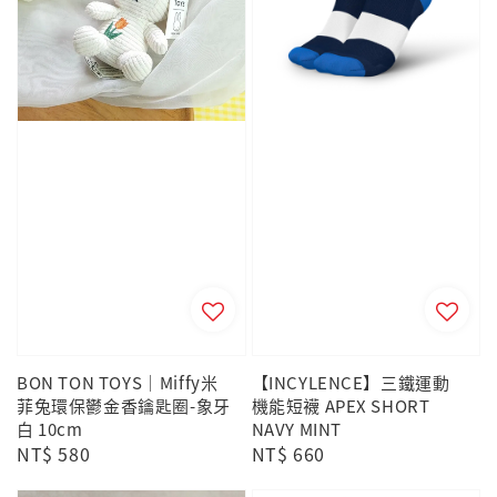
BON TON TOYS｜Miffy米
【INCYLENCE】三鐵運動
菲兔環保鬱金香鑰匙圈-象牙
機能短襪 APEX SHORT
白 10cm
NAVY MINT
Regular
NT$ 580
Regular
NT$ 660
price
price