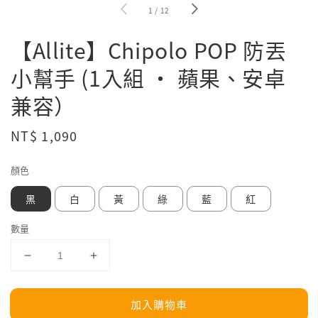
1
/
12
【Allite】Chipolo POP 防丟
小幫手 (1入組 • 蘋果、安卓
兼容）
Regular
NT$ 1,090
price
顏色
黑
白
黃
綠
藍
紅
數量
加入購物車