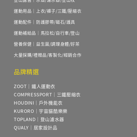
運動用品｜上衣/褲子/三鐵/壓縮衣
運動配件｜防護膠帶/磁石/護具
運動補給品｜馬拉松/自行車/登山
營養保健｜益生菌/調理身體/好茶
大量採購/禮贈品/客製化/經銷合作
品牌精選
ZOOT｜鐵人運動衣
COMPRESSPORT｜三鐵壓縮衣
HOUDINI｜戶外機能衣
KURORO｜宇宙貓酷樂樂
TOPLAND｜登山濾水器
QUALY｜居家設計品