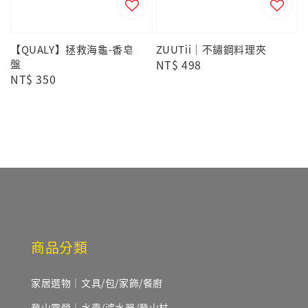
【QUALY】拯救海龜-香皂
ZUUTii｜不鏽鋼料理夾
盤
Regular
NT$ 498
Regular
NT$ 350
price
price
商品分類
家居選物｜文具/包/家飾/餐廚
登山露營｜水壺/濾水器/登山杖