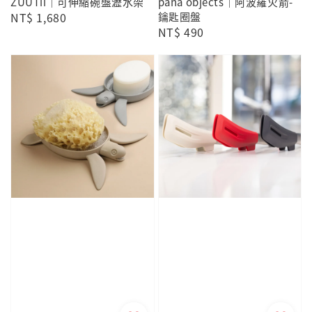
ZUUTii｜可伸縮碗盤瀝水架
pana objects｜阿波羅火箭-
Regular
NT$ 1,680
鑰匙圈盤
Regular
NT$ 490
price
price