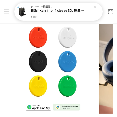
Z*********
已購買了
日系[ Karrimor ] cleave 30L 輕量野跑健走包
1 天前