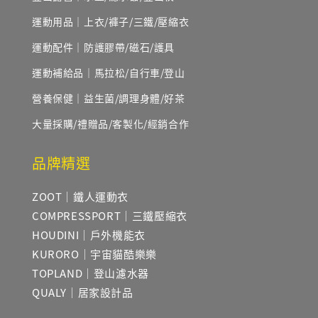
運動用品｜上衣/褲子/三鐵/壓縮衣
運動配件｜防護膠帶/磁石/護具
運動補給品｜馬拉松/自行車/登山
營養保健｜益生菌/調理身體/好茶
大量採購/禮贈品/客製化/經銷合作
品牌精選
ZOOT｜鐵人運動衣
COMPRESSPORT｜三鐵壓縮衣
HOUDINI｜戶外機能衣
KURORO｜宇宙貓酷樂樂
TOPLAND｜登山濾水器
QUALY｜居家設計品