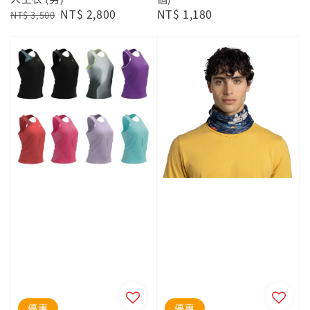
Regular
Sale
NT$ 2,800
Regular
NT$ 1,180
NT$ 3,500
price
price
price
優惠
優惠