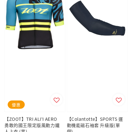
優惠
【ZOOT】TRI ALI'I AERO
【Colantotte】SPORTS 運
勇敢的國王限定版風動力鐵
動機能磁石袖套 升級版(單
人上衣 (男)
個)