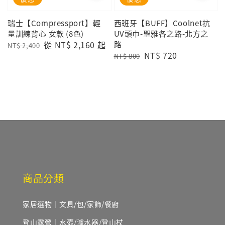
瑞士【Compressport】輕
西班牙【BUFF】Coolnet抗
量訓練背心 女款 (8色)
UV頭巾-聖雅各之路-北方之
Regular
Sale
從
NT$ 2,160
起
路
NT$ 2,400
Regular
Sale
NT$ 720
price
price
NT$ 800
price
price
商品分類
家居選物｜文具/包/家飾/餐廚
登山露營｜水壺/濾水器/登山杖