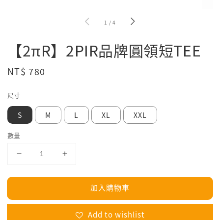
1
/
4
【2πR】2PIR品牌圓領短TEE
Regular
NT$ 780
price
尺寸
S
M
L
XL
XXL
數量
加入購物車
Add to wishlist