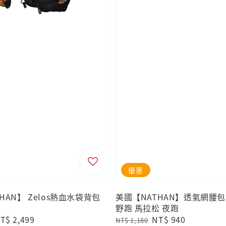
優惠
HAN】 Zelos熱血水袋背包
美國【NATHAN】透氣網腰包
野跑 馬拉松 夜跑
ale
T$ 2,499
Regular
Sale
NT$ 940
NT$ 1,180