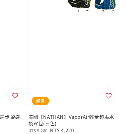
優惠
跑步 路跑
美國【NATHAN】VaporAir輕量超馬水
袋背包(三色)
Regular
Sale
NT$ 4,220
NT$ 5,280