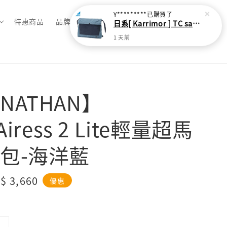
Y*********
已購買了
特惠商品
品牌總覽
日系[ Karrimor ] TC sacoche Ｌ 多功能輕旅收納袋
1 天前
NATHAN】
Airess 2 Lite輕量超馬
包-海洋藍
le
$ 3,660
優惠
ice