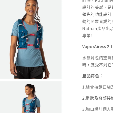
同時，Natha
設計的美感，是
領先的功能設計，
動的民眾喜愛的
Nathan產品
專業!
VaporAiress
水袋背包的空氣
時，感受不到它
產品特色：
1.結合拉鍊口
2.肩膀及背部
3.胸口設計個