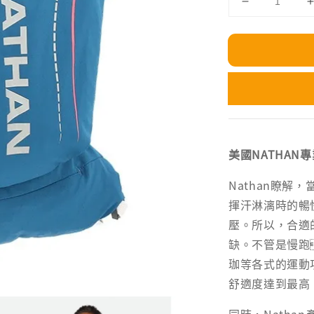
美國NATHAN
Nathan瞭解
揮汗淋漓時的暢
壓。所以，合適
缺。不管是慢跑
珈等各式的運動項
舒適度達到最高