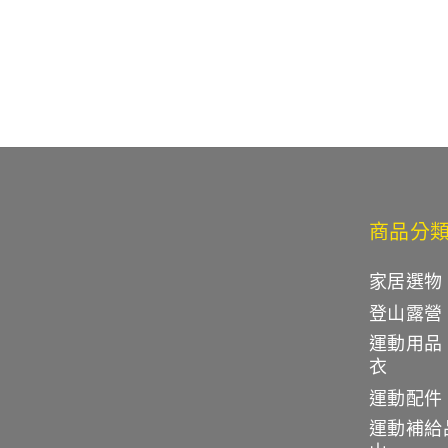
price
p
商品分
家居選物
登山露營
運動用品
衣
運動配件
運動補給