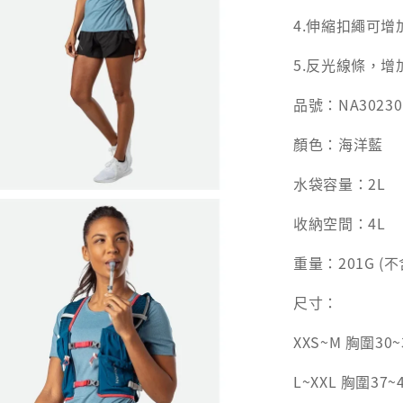
4.伸縮扣繩可
5.反光線條，增
品號：NA3023
顏色：海洋藍
水袋容量：2L
收納空間：4L
重量：201G (
尺寸：
XXS~M 胸圍30~
L~XXL 胸圍37~4