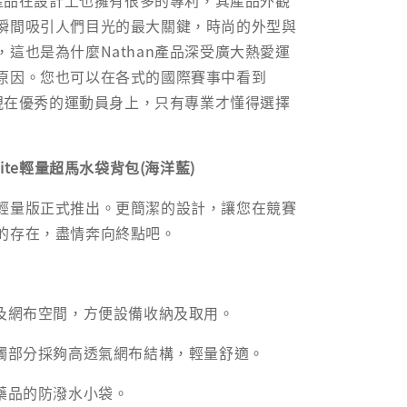
n產品在設計上也擁有很多的專利，其產品外觀
瞬間吸引人們目光的最大關鍵，時尚的外型與
這也是為什麼Nathan產品深受廣大熱愛運
原因。您也可以在各式的國際賽事中看到
出現在優秀的運動員身上，只有專業才懂得選擇
 2 Lite輕量超馬水袋背包(海洋藍)
輕量版正式推出。更簡潔的設計，讓您在競賽
的存在，盡情奔向終點吧。
袋及網布空間，方便設備收納及取用。
接觸部分採夠高透氣網布結構，輕量舒適。
人藥品的防潑水小袋。