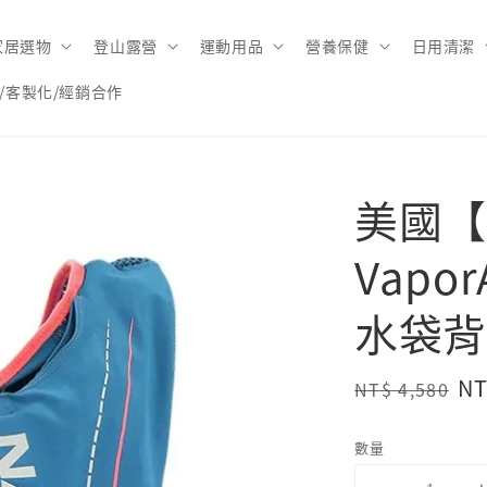
家居選物
登山露營
運動用品
營養保健
日用清潔
/客製化/經銷合作
美國【
Vapor
水袋背
Regular
Sa
NT
NT$ 4,580
price
pr
數量