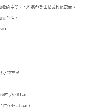
增加收納空間，也可攜帶登山杖或其他配備。
加安全性。
0MH
不含水袋重量)
36吋(76~91cm)
4吋(94~112cm)