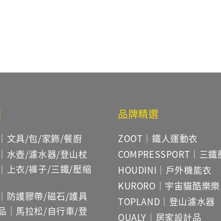
rice
price
price
類
品牌精選
｜文具/包/家飾/餐廚
ZOOT｜鐵人運動衣
｜水壺/濾水器/登山杖
COMPRESSPORT｜三
｜上衣/褲子/三鐵/壓縮
HOUDINI｜戶外機能衣
KURORO｜宇宙貓酷樂樂
｜防護膠帶/磁石/護具
TOPLAND｜登山濾水器
品｜馬拉松/自行車/登
QUALY｜居家設計品