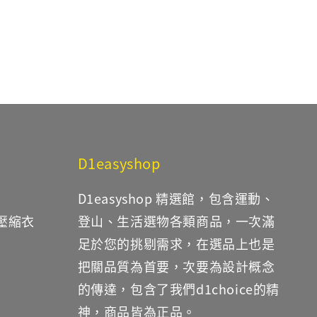
price
price
D1easyshop
D1easyshop 精選館，包含運動、
鐵壓縮衣
登山、生活選物各類商品，一次滿
足於您的挑剔需求，在選品上也是
把關品質為首要，次要為設計概念
的傳達，包含了我們d1choice的精
神，商品皆為正品。