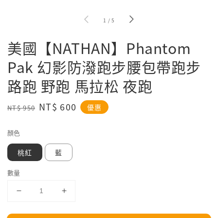
1
/
5
美國【NATHAN】Phantom
Pak 幻影防潑跑步腰包帶跑步
路跑 野跑 馬拉松 夜跑
Regular
Sale
NT$ 600
優惠
NT$ 950
price
price
顏色
桃紅
藍
數量