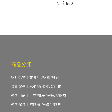
Regular
NT$ 660
price
price
商品分類
家居選物｜文具/包/家飾/餐廚
登山露營｜水壺/濾水器/登山杖
運動用品｜上衣/褲子/三鐵/壓縮衣
運動配件｜防護膠帶/磁石/護具