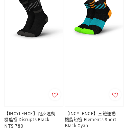
【INCYLENCE】跑步運動
【INCYLENCE】三鐵運動
機能襪 Disrupts Black
機能短襪 Elements Short
Regular
NT$ 780
Black Cyan