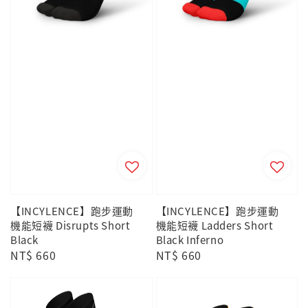
【INCYLENCE】跑步運動
【INCYLENCE】跑步運動
機能短襪 Disrupts Short
機能短襪 Ladders Short
Black
Black Inferno
Regular
NT$ 660
Regular
NT$ 660
price
price