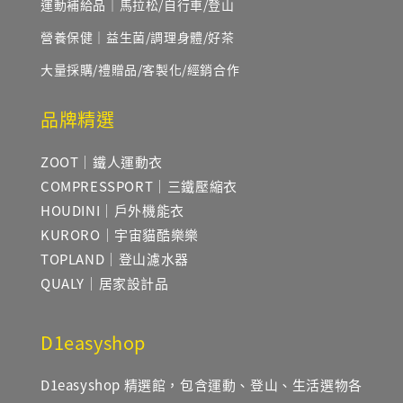
運動補給品｜馬拉松/自行車/登山
營養保健｜益生菌/調理身體/好茶
大量採購/禮贈品/客製化/經銷合作
品牌精選
ZOOT｜鐵人運動衣
COMPRESSPORT｜三鐵壓縮衣
HOUDINI｜戶外機能衣
KURORO｜宇宙貓酷樂樂
TOPLAND｜登山濾水器
QUALY｜居家設計品
D1easyshop
D1easyshop 精選館，包含運動、登山、生活選物各