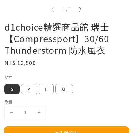
1
/
7
d1choice精選商品館 瑞士
【Compressport】30/60
Thunderstorm 防水風衣
Regular
NT$ 13,500
price
尺寸
S
M
L
XL
數量
加入購物車