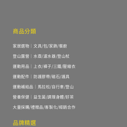
商品分類
家居選物｜文具/包/家飾/餐廚
登山露營｜水壺/濾水器/登山杖
運動用品｜上衣/褲子/三鐵/壓縮衣
運動配件｜防護膠帶/磁石/護具
運動補給品｜馬拉松/自行車/登山
營養保健｜益生菌/調理身體/好茶
大量採購/禮贈品/客製化/經銷合作
品牌精選