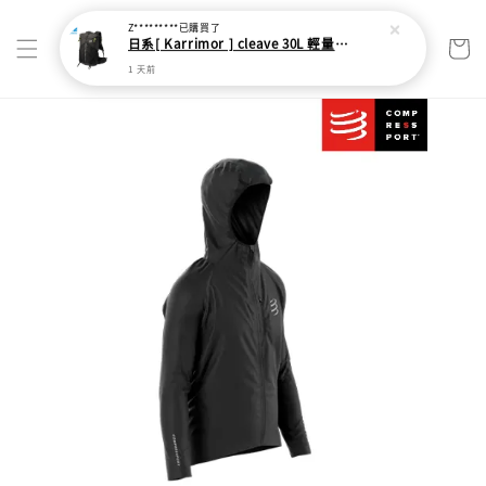
Z*********
已購買了
日系[ Karrimor ] cleave 30L 輕量野跑健走包
1 天前