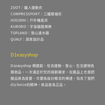
ZOOT｜鐵人運動衣
COMPRESSPORT｜三鐵壓縮衣
HOUDINI｜戶外機能衣
KURORO｜宇宙貓酷樂樂
TOPLAND｜登山濾水器
QUALY｜居家設計品
D1easyshop
D1easyshop 精選館，包含運動、登山、生活選物各
類商品，一次滿足於您的挑剔需求，在選品上也是把
關品質為首要，次要為設計概念的傳達，包含了我們
d1choice的精神，商品皆為正品。