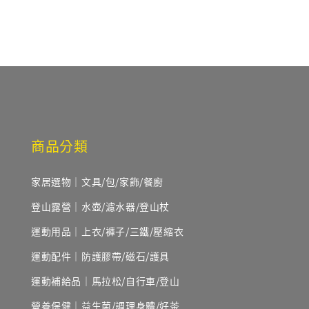
商品分類
家居選物｜文具/包/家飾/餐廚
登山露營｜水壺/濾水器/登山杖
運動用品｜上衣/褲子/三鐵/壓縮衣
運動配件｜防護膠帶/磁石/護具
運動補給品｜馬拉松/自行車/登山
營養保健｜益生菌/調理身體/好茶