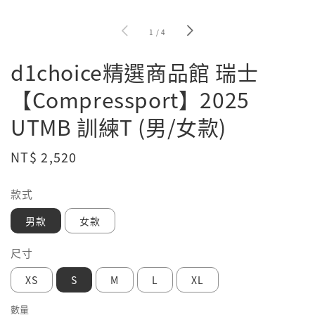
1
/
4
d1choice精選商品館 瑞士
【Compressport】2025
UTMB 訓練T (男/女款)
Regular
NT$ 2,520
price
款式
男款
女款
尺寸
XS
S
M
L
XL
數量