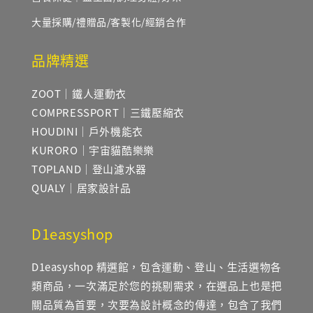
大量採購/禮贈品/客製化/經銷合作
品牌精選
ZOOT｜鐵人運動衣
COMPRESSPORT｜三鐵壓縮衣
HOUDINI｜戶外機能衣
KURORO｜宇宙貓酷樂樂
TOPLAND｜登山濾水器
QUALY｜居家設計品
D1easyshop
D1easyshop 精選館，包含運動、登山、生活選物各
類商品，一次滿足於您的挑剔需求，在選品上也是把
關品質為首要，次要為設計概念的傳達，包含了我們