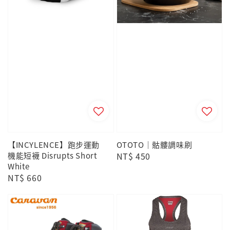
【INCYLENCE】跑步運動
OTOTO｜骷髏調味刷
機能短襪 Disrupts Short
Regular
NT$ 450
White
price
Regular
NT$ 660
price