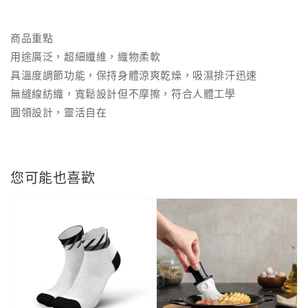
商品重點
用途廣泛，超細纖維，織物柔軟
具溫度調節功能，保持身體涼爽乾燥，吸濕排汗迅速
無縫線紡織，寬鬆設計但不摩擦，符合人體工學
圓領設計，靈活自在
您可能也喜歡