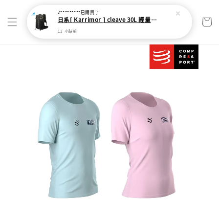
Z*********
已購買了
日系[ Karrimor ] cleave 30L 輕量野跑健走包
13 小時前