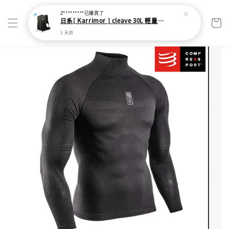
Z*********
已購買了
日系[ Karrimor ] cleave 30L 輕量野跑健走包
1 天前