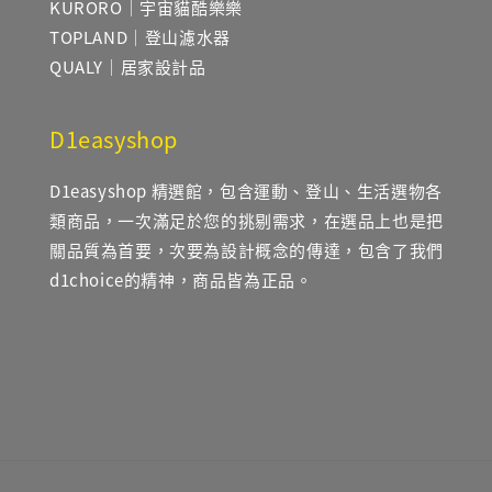
KURORO｜宇宙貓酷樂樂
TOPLAND｜登山濾水器
QUALY｜居家設計品
D1easyshop
D1easyshop 精選館，包含運動、登山、生活選物各
類商品，一次滿足於您的挑剔需求，在選品上也是把
關品質為首要，次要為設計概念的傳達，包含了我們
d1choice的精神，商品皆為正品。