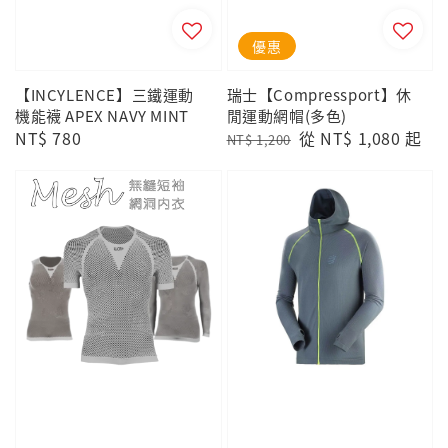
優惠
【INCYLENCE】三鐵運動
瑞士【Compressport】休
機能襪 APEX NAVY MINT
閒運動網帽(多色)
Regular
NT$ 780
Regular
Sale
從
NT$ 1,080
起
NT$ 1,200
price
price
price