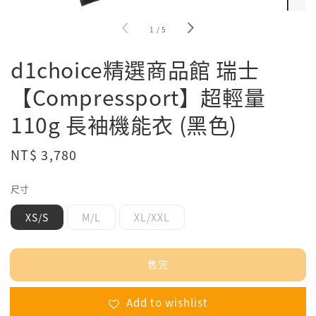
1
/
5
d1choice精選商品館 瑞士
【Compressport】超輕量
110g 長袖機能衣 (黑色)
Regular
NT$ 3,780
售完
price
尺寸
XS/S
M/L
XL/XXL
售完
Add to wishlist