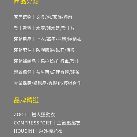
商品分類
家居選物｜文具/包/家飾/餐廚
登山露營｜水壺/濾水器/登山杖
運動用品｜上衣/褲子/三鐵/壓縮衣
運動配件｜防護膠帶/磁石/護具
運動補給品｜馬拉松/自行車/登山
營養保健｜益生菌/調理身體/好茶
大量採購/禮贈品/客製化/經銷合作
品牌精選
ZOOT｜鐵人運動衣
COMPRESSPORT｜三鐵壓縮衣
HOUDINI｜戶外機能衣