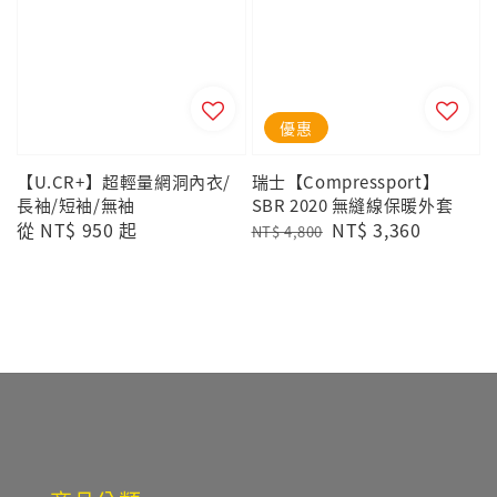
優惠
【U.CR+】超輕量網洞內衣/
瑞士【Compressport】
長袖/短袖/無袖
SBR 2020 無縫線保暖外套
Regular
從
NT$ 950
起
Regular
Sale
NT$ 3,360
NT$ 4,800
price
price
price