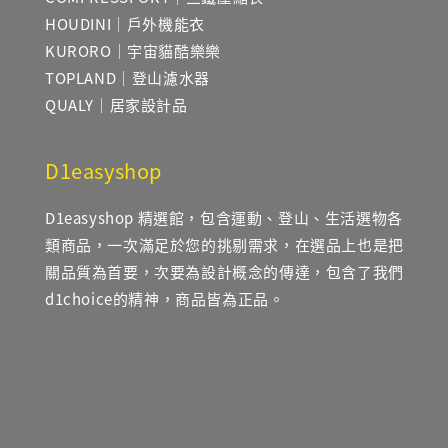
HOUDINI｜戶外機能衣
KURORO｜宇宙貓酷樂樂
TOPLAND｜登山濾水器
QUALY｜居家設計品
D1easyshop
D1easyshop 精選館，包含運動、登山、生活選物各
類商品，一次滿足於您的挑剔需求，在選品上也是把
關品質為首要，次要為設計概念的傳達，包含了我們
d1choice的精神，商品皆為正品。