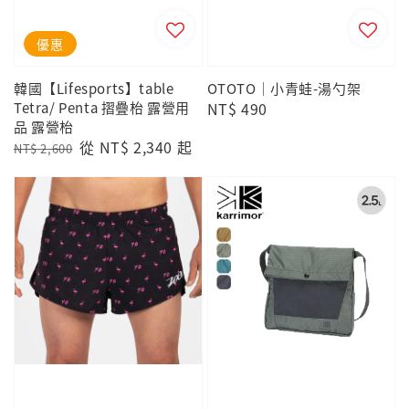
優惠
韓國【Lifesports】table
OTOTO｜小青蛙-湯勺架
Tetra/ Penta 摺疊枱 露營用
Regular
NT$ 490
品 露營枱
price
Regular
Sale
從
NT$ 2,340
起
NT$ 2,600
price
price