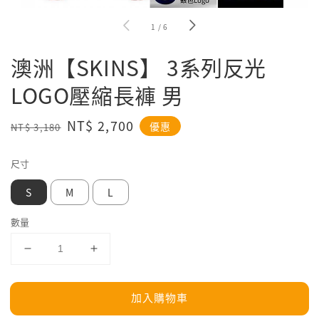
1
/
6
澳洲【SKINS】 3系列反光
LOGO壓縮長褲 男
Regular
Sale
NT$ 2,700
優惠
NT$ 3,180
price
price
尺寸
S
M
L
數量
加入購物車