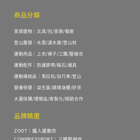
商品分類
家居選物｜文具/包/家飾/餐廚
登山露營｜水壺/濾水器/登山杖
運動用品｜上衣/褲子/三鐵/壓縮衣
運動配件｜防護膠帶/磁石/護具
運動補給品｜馬拉松/自行車/登山
營養保健｜益生菌/調理身體/好茶
大量採購/禮贈品/客製化/經銷合作
品牌精選
ZOOT｜鐵人運動衣
COMPRESSPORT｜三鐵壓縮衣