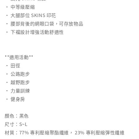
• 中等級壓縮
• 大腿部位 SKINS 印花
• 腰部背後的網眼口袋，可存放物品
• 下襠設計增強活動舒適性
**適用活動**
• 田徑
• 公路跑步
• 越野跑步
• 力量訓練
• 健身房
顏色：黑色
尺寸：S~L
材質：77% 專利壓縮聚酯纖維， 23% 專利壓縮彈性纖維