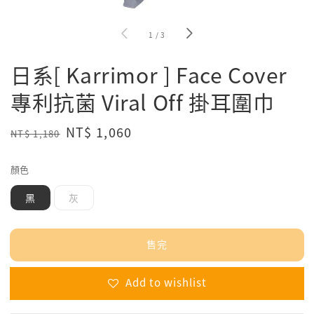
1
/
3
日系[ Karrimor ] Face Cover
專利抗菌 Viral Off 掛耳圍巾
Regular
Sale
NT$ 1,060
NT$ 1,180
售完
price
price
顏色
黑
灰
售完
Add to wishlist