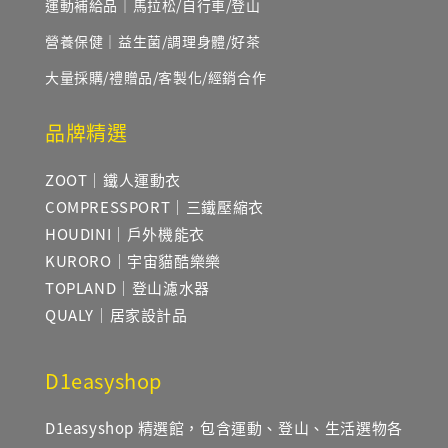
運動補給品｜馬拉松/自行車/登山
營養保健｜益生菌/調理身體/好茶
大量採購/禮贈品/客製化/經銷合作
品牌精選
ZOOT｜鐵人運動衣
COMPRESSPORT｜三鐵壓縮衣
HOUDINI｜戶外機能衣
KURORO｜宇宙貓酷樂樂
TOPLAND｜登山濾水器
QUALY｜居家設計品
D1easyshop
D1easyshop 精選館，包含運動、登山、生活選物各