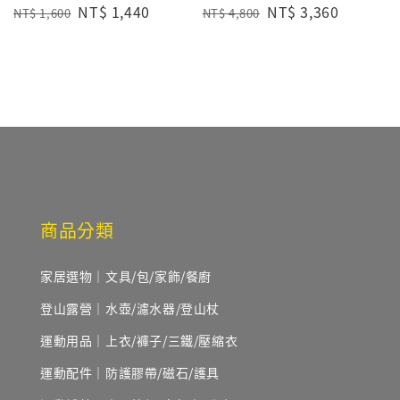
Regular
Sale
NT$ 1,440
Regular
Sale
NT$ 3,360
NT$ 1,600
NT$ 4,800
price
price
price
price
商品分類
家居選物｜文具/包/家飾/餐廚
登山露營｜水壺/濾水器/登山杖
運動用品｜上衣/褲子/三鐵/壓縮衣
運動配件｜防護膠帶/磁石/護具