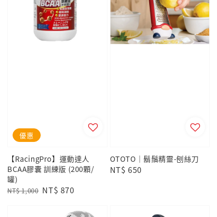
優惠
【RacingPro】運動達人
OTOTO｜鬍鬚精靈-刨絲刀
BCAA膠囊 訓練版 (200顆/
Regular
NT$ 650
罐)
price
Regular
Sale
NT$ 870
NT$ 1,000
price
price