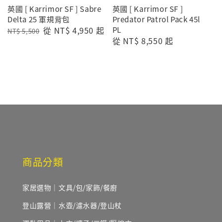
英國 [ Karrimor SF ] Sabre
英國 [ Karrimor SF ]
Delta 25 軍規背包
Predator Patrol Pack 45l
Regular
Sale
從
NT$ 4,950
起
PL
NT$ 5,500
Regular
從
NT$ 8,550
起
price
price
price
商品分類
家居選物｜文具/包/家飾/餐廚
登山露營｜水壺/濾水器/登山杖