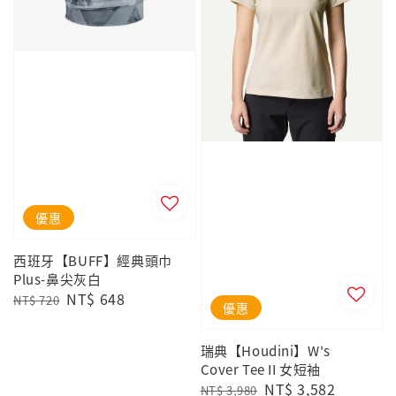
優惠
西班牙【BUFF】經典頭巾
Plus-鼻尖灰白
Regular
Sale
NT$ 648
NT$ 720
優惠
price
price
瑞典【Houdini】W's
Cover Tee II 女短袖
Regular
Sale
NT$ 3,582
NT$ 3,980