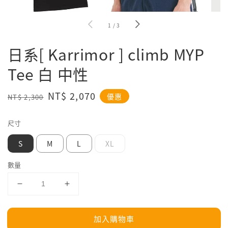
1
/
3
日系[ Karrimor ] climb MYP
Tee 白 中性
Regular
Sale
NT$ 2,070
優惠
NT$ 2,300
price
price
尺寸
S
M
L
XL
數量
加入購物車