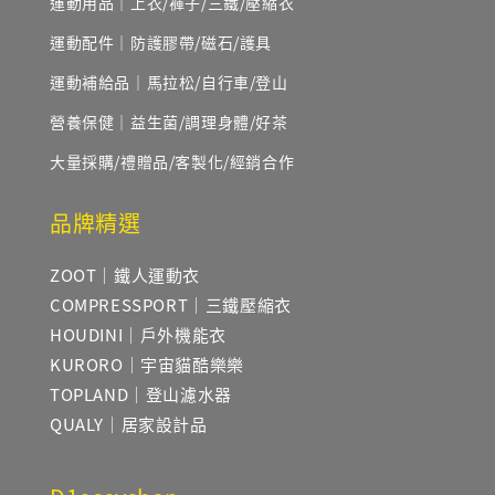
運動用品｜上衣/褲子/三鐵/壓縮衣
運動配件｜防護膠帶/磁石/護具
運動補給品｜馬拉松/自行車/登山
營養保健｜益生菌/調理身體/好茶
大量採購/禮贈品/客製化/經銷合作
品牌精選
ZOOT｜鐵人運動衣
COMPRESSPORT｜三鐵壓縮衣
HOUDINI｜戶外機能衣
KURORO｜宇宙貓酷樂樂
TOPLAND｜登山濾水器
QUALY｜居家設計品