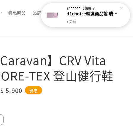
S******
已購買了
特惠商品
品牌總覽
d1choice精選商品館 瑞士【Compressport】2025 UTMB 寬版Pro FreeBelt.2自由腰帶
1 天前
aravan】CRV Vita
GORE-TEX 登山健行鞋
le
$ 5,900
優惠
ice