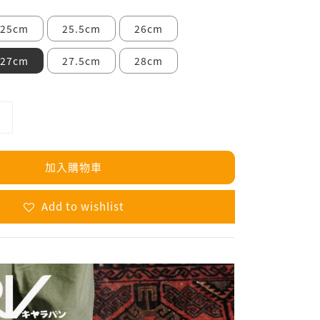
25cm
25.5cm
26cm
27cm
27.5cm
28cm
加入購物車
Add to wishlist