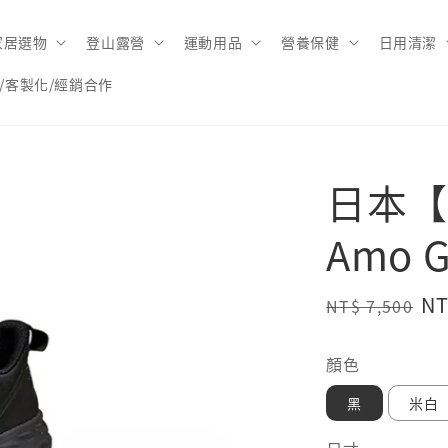
家居選物
登山露營
運動用品
營養保健
日用清潔
/客製化/經銷合作
日本【C
Amo 
Regular
Sa
NT
NT$ 7,500
price
pr
顏色
黑
米白