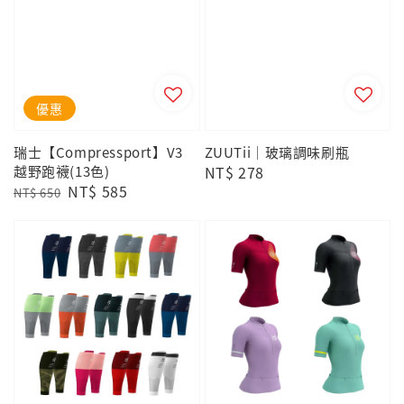
優惠
瑞士【Compressport】V3
ZUUTii｜玻璃調味刷瓶
越野跑襪(13色)
Regular
NT$ 278
Regular
Sale
NT$ 585
price
NT$ 650
price
price