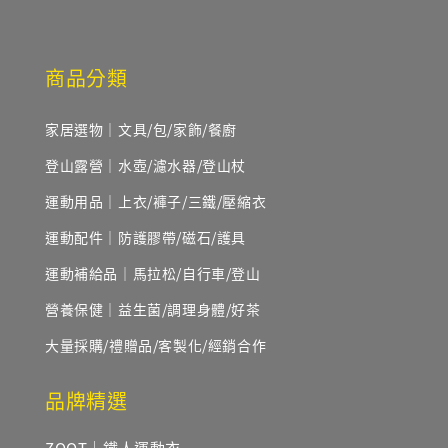
商品分類
家居選物｜文具/包/家飾/餐廚
登山露營｜水壺/濾水器/登山杖
運動用品｜上衣/褲子/三鐵/壓縮衣
運動配件｜防護膠帶/磁石/護具
運動補給品｜馬拉松/自行車/登山
營養保健｜益生菌/調理身體/好茶
大量採購/禮贈品/客製化/經銷合作
品牌精選
ZOOT｜鐵人運動衣