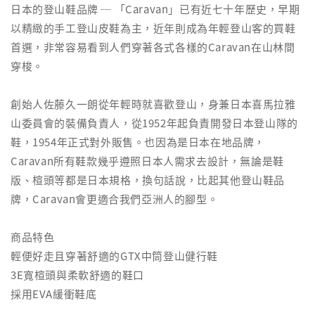
日本的登山鞋品牌 ─ 「Caravan」已有近七十年歷史，早期
以精緻的手工登山皮鞋為主，近年則成為年輕登山客的買鞋
首選，非常容易看到人們穿著各式各樣的Caravan在山林間
穿梭。
創始人佐藤久一朗從年輕時就喜歡登山，身兼日本喜馬拉雅
山委員會的裝備負責人，從1952年起負責開發日本登山隊的
鞋，1954年正式對外販售。也因為是日本在地品牌，
Caravan所有鞋款幾乎遵照日本人需求去設計，無論是鞋
版、楦頭等都是日本規格，換句話說，比起其他登山鞋品
牌，Caravan會更適合我們亞洲人的腳型。
商品特色
輕便好走且穿著舒適的GTX中筒登山健行鞋
3E寬楦頭與柔軟舒適的鞋口
採用EVA緩衝鞋底