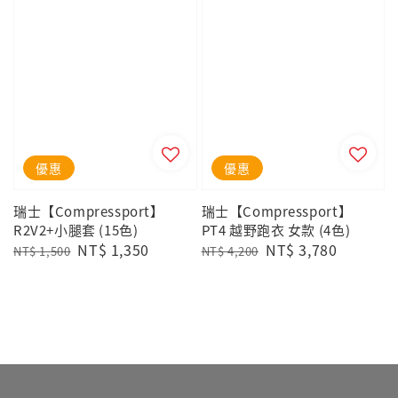
優惠
優惠
瑞士【Compressport】
瑞士【Compressport】
R2V2+小腿套 (15色)
PT4 越野跑衣 女款 (4色)
Regular
Sale
NT$ 1,350
Regular
Sale
NT$ 3,780
NT$ 1,500
NT$ 4,200
price
price
price
price