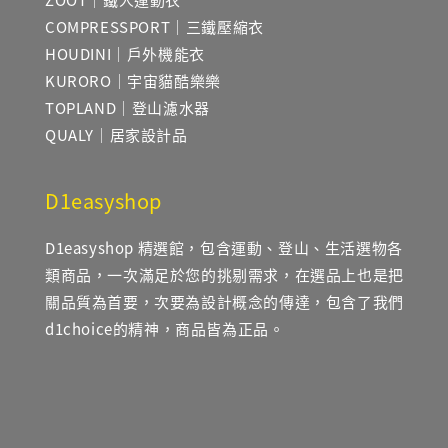
COMPRESSPORT｜三鐵壓縮衣
HOUDINI｜戶外機能衣
KURORO｜宇宙貓酷樂樂
TOPLAND｜登山濾水器
QUALY｜居家設計品
D1easyshop
D1easyshop 精選館，包含運動、登山、生活選物各
類商品，一次滿足於您的挑剔需求，在選品上也是把
關品質為首要，次要為設計概念的傳達，包含了我們
d1choice的精神，商品皆為正品。