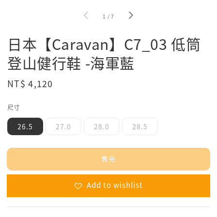
1
/
7
日本【Caravan】C7_03 低筒
登山健行鞋 -海軍藍
Regular
NT$ 4,120
售完
price
尺寸
26.5
27.0
28.0
28.5
售完
Add to wishlist